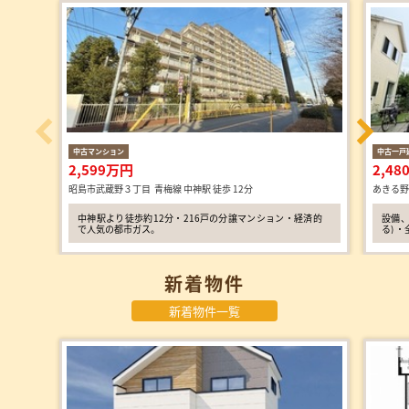
中古マンション
中古一戸
2,599万円
2,4
昭島市武蔵野３丁目 青梅線 中神駅 徒歩 12分
あきる野
中神駅より徒歩約12分・216戸の分譲マンション・経済的
設備、
で人気の都市ガス。
る) 
新着物件
新着物件一覧