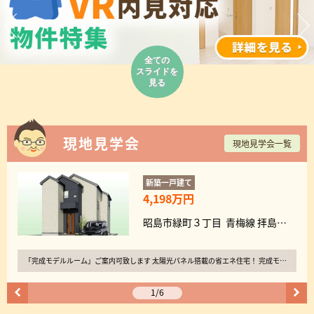
全ての
スライドを
見る
現地見学会
現地見学会一覧
新築一戸建て
4,198万円
昭島市緑町３丁目 青梅線 拝島駅 徒歩 21分
「完成モデルルーム」ご案内可致します 太陽光パネル搭載の省エネ住宅！ 完成モデルルーム予約不要…
1
/
6