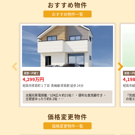
おすすめ物件
おすすめ物件一覧
新築一戸建て
新築一戸
4,299万円
4,1
昭島市拝島町１丁目 青梅線 拝島駅 徒歩 24分
昭島市緑
太陽光発電搭載／LDK広々約21帖！ ・便利な食洗器付き ・
「完成
主寝室ゆったり約8.2帖 ・…
の省エ
価格変更物件
価格変更物件一覧