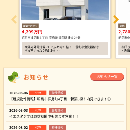
新築一戸建て
売地
4,299万円
2,7
昭島市拝島町１丁目 青梅線 拝島駅 徒歩 24分
昭島市中
太陽光発電搭載／LDK広々約21帖！ ・便利な食洗器付き ・
お好き
主寝室ゆったり約8.2帖 ・…
・近隣
お知らせ
お知らせ一覧
2026-08-06
NEW
物件情報
【新規物件情報】昭島市拝島町4丁目 新築6棟！内見できます◎
2026-08-03
NEW
会社情報
イエスタジオはお盆期間中も休まず営業！！
2026-08-02
NEW
物件情報