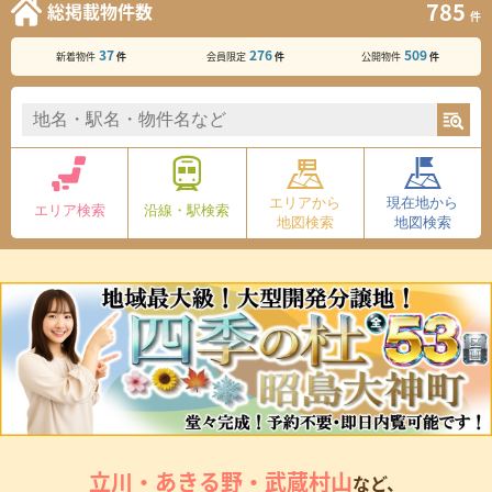
785
総掲載物件数
件
37
276
509
新着物件
会員限定
公開物件
件
件
件
エリアから
現在地から
エリア
検索
沿線・駅
検索
地図検索
地図検索
立川・あきる野・武蔵村山
など、