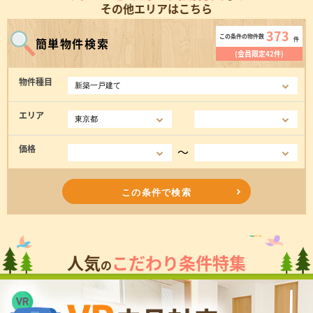
その他エリアはこちら
373
この条件の物件数
簡単物件検索
件
(会員限定42件)
物件種目
エリア
価格
〜
この条件で検索
人気
こだわり条件特集
の