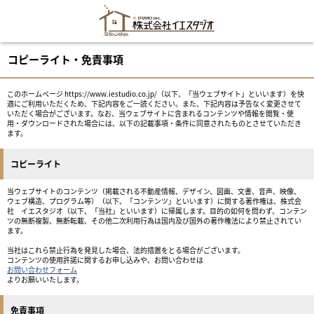
コピーライト・免責事項
このホームページ https://www.iestudio.co.jp/（以下、「当ウェブサイト」といいます）を快
適にご利用いただくため、下記内容をご一読ください。また、下記内容は予告なく変更させて
いただく場合がございます。なお、当ウェブサイトに含まれるコンテンツや情報を閲覧・使
用・ダウンロードされた場合には、以下の記載事項・条件に同意されたものとさせていただき
ます。
コピーライト
当ウェブサイトのコンテンツ（掲載される不動産情報、デザイン、図画、文書、音声、映像、
ウェブ構造、プログラム等）（以下、「コンテンツ」といいます）に関する著作権は、株式会
社 イエスタジオ（以下、「当社」といいます）に帰属します。目的の如何を問わず、コンテン
ツの無断複製、無断転載、その他二次利用行為は国内及び国外の著作権法により禁止されてい
ます。
当社はこれら禁止行為を発見した場合、法的措置をとる場合がございます。
コンテンツの使用許諾に関するお申し込みや、お問い合わせは
お問い合わせフォーム
よりお願いいたします。
免責事項