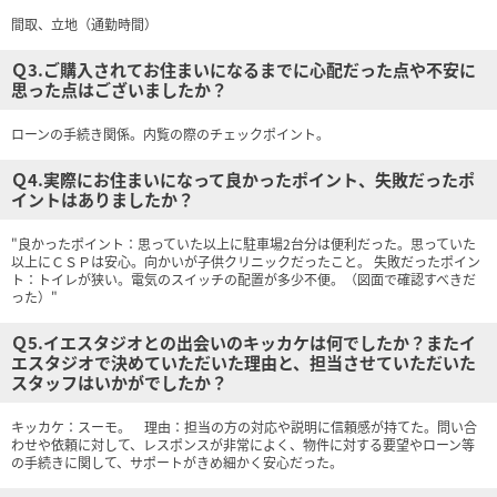
間取、立地（通勤時間）
Ｑ3.ご購入されてお住まいになるまでに心配だった点や不安に
思った点はございましたか？
ローンの手続き関係。内覧の際のチェックポイント。
Ｑ4.実際にお住まいになって良かったポイント、失敗だったポ
イントはありましたか？
"良かったポイント：思っていた以上に駐車場2台分は便利だった。思っていた
以上にＣＳＰは安心。向かいが子供クリニックだったこと。 失敗だったポイン
ト：トイレが狭い。電気のスイッチの配置が多少不便。（図面で確認すべきだ
った）"
Ｑ5.イエスタジオとの出会いのキッカケは何でしたか？またイ
エスタジオで決めていただいた理由と、担当させていただいた
スタッフはいかがでしたか？
キッカケ：スーモ。 理由：担当の方の対応や説明に信頼感が持てた。問い合
わせや依頼に対して、レスポンスが非常によく、物件に対する要望やローン等
の手続きに関して、サポートがきめ細かく安心だった。