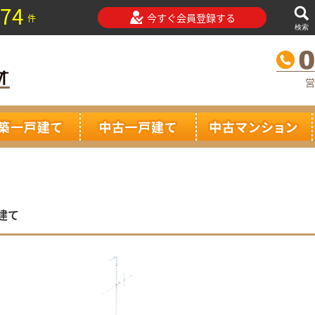
74
今すぐ会員登録する
件
検索
営
建て