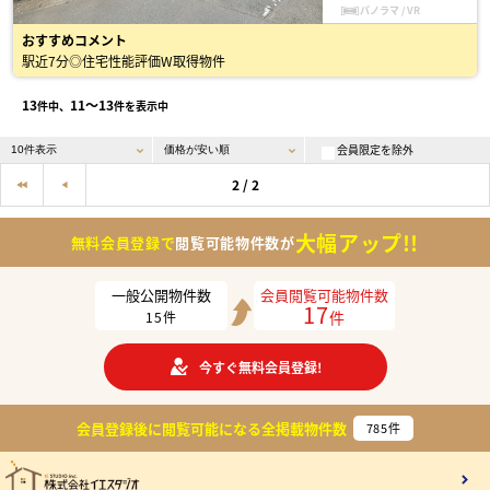
パノラマ / VR
おすすめコメント
駅近7分◎住宅性能評価W取得物件
13
11〜13
件中、
件を表示中
会員限定を除外
2 / 2
大幅アップ!!
無料会員登録で
閲覧可能物件数が
一般公開物件数
会員閲覧可能物件数
17
件
15
件
今すぐ無料会員登録!
会員登録後に閲覧可能になる
全掲載物件数
785
件