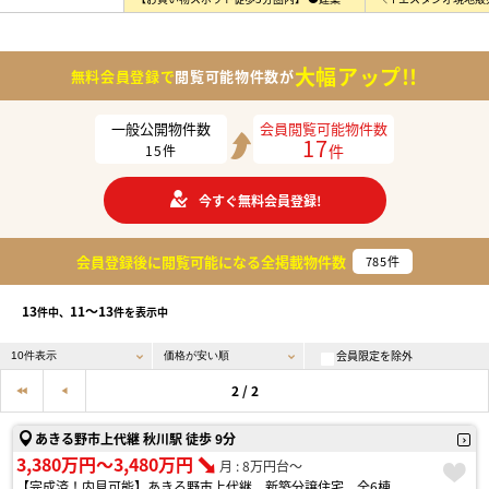
大幅アップ!!
無料会員登録で
閲覧可能物件数が
一般公開物件数
会員閲覧可能物件数
17
件
15
件
今すぐ無料会員登録!
会員登録後に閲覧可能になる
全掲載物件数
785
件
13
11〜13
件中、
件を表示中
会員限定を除外
2 / 2
あきる野市上代継 秋川駅 徒歩 9分
3,380万円〜3,480万円
月 : 8万円台〜
【完成済！内見可能】あきる野市上代継 新築分譲住宅 全6棟