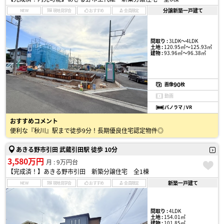
分譲新築一戸建て
NEW
現地見学会
おすすめ
会員限定
間取り :
3LDK〜4LDK
土地 :
120.95㎡〜125.93㎡
建物 :
93.96㎡〜96.38㎡
90
画像
枚
動画
パノラマ / VR
おすすめコメント
便利な『秋川』駅まで徒歩9分！長期優良住宅認定物件◎
あきる野市引田 武蔵引田駅 徒歩 10分
3,580万円
月 : 9万円台
【完成済！】あきる野市引田 新築分譲住宅 全1棟
新築一戸建て
NEW
現地見学会
おすすめ
会員限定
間取り :
4LDK
土地 :
154.01㎡
建物 :
101.85㎡