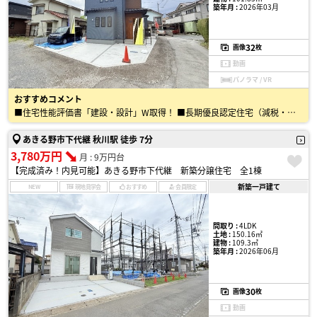
築年月 :
2026年03月
32
画像
枚
動画
パノラマ / VR
おすすめコメント
■住宅性能評価書「建設・設計」W取得！ ■長期優良認定住宅（減税・控除） ■BELS（建築物省エネ表示制度） ■耐震等級「3」取得！ ※耐震等級「3」は住宅性能評価書の耐震性おいて最も高い等…
あきる野市下代継 秋川駅 徒歩 7分
3,780万円
月 : 9万円台
【完成済み！内見可能】あきる野市下代継 新築分譲住宅 全1棟
新築一戸建て
NEW
現地見学会
おすすめ
会員限定
間取り :
4LDK
土地 :
150.16㎡
建物 :
109.3㎡
築年月 :
2026年06月
30
画像
枚
動画