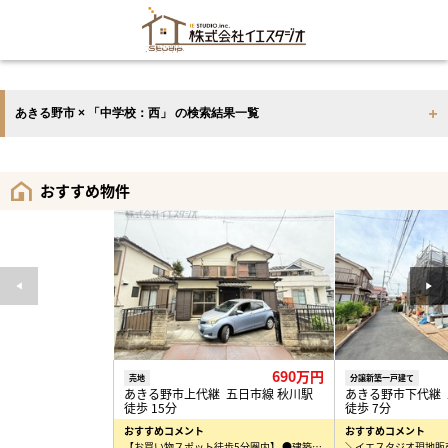
あきる野市 × 「中学校：西」 の検索結果一覧
おすすめ物件
690万円
売地
分譲新築一戸建て
あきる野市上代継 五日市線 秋川駅
あきる野市下代継 
徒歩 15分
徒歩 7分
おすすめコメント
おすすめコメント
【お買い物スポット徒歩5分圏内】 ●建築条件はございません● ●小学校すぐそば● 詳細はお気…
＼イエスタジオ現地販