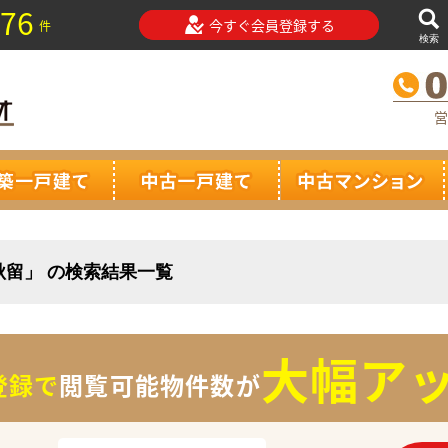
76
今すぐ会員登録する
件
検索
営
秋留」 の検索結果一覧
大幅アッ
登録で
閲覧可能物件数が