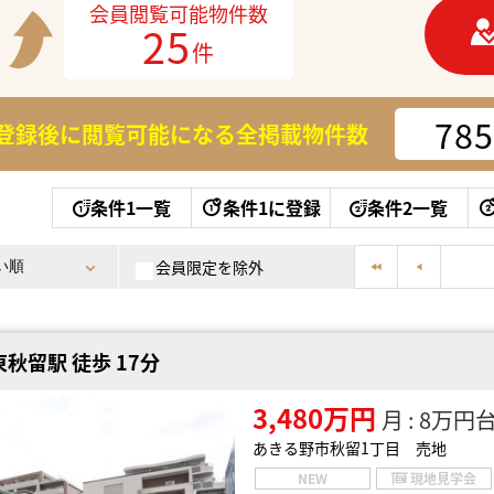
会員閲覧可能物件数
25
件
785
登録後に閲覧可能になる
全掲載物件数
条件1一覧
条件1に登録
条件2一覧
会員限定を除外
秋留駅 徒歩 17分
3,480万円
月 : 8万円
あきる野市秋留1丁目 売地
NEW
現地見学会