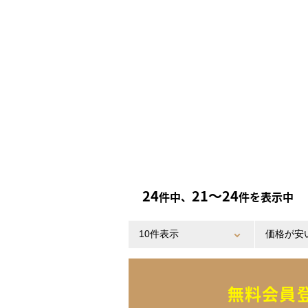
24
21〜24
件中、
件を表示中
無料会員