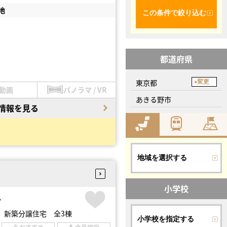
地
この条件で絞り込む
都道府県
東京都
変更
動画
パノラマ / VR
あきる野市
情報を見る
地域を選択する
小学校
台
 新築分譲住宅 全3棟
小学校を指定する