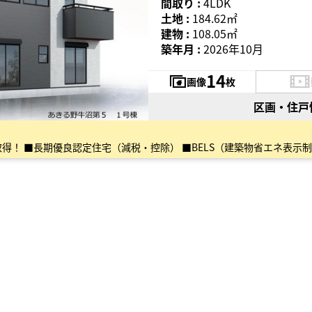
間取り :
4LDK
土地 :
184.62㎡
建物 :
108.05㎡
築年月 :
2026年10月
14
画像
枚
区画・住戸