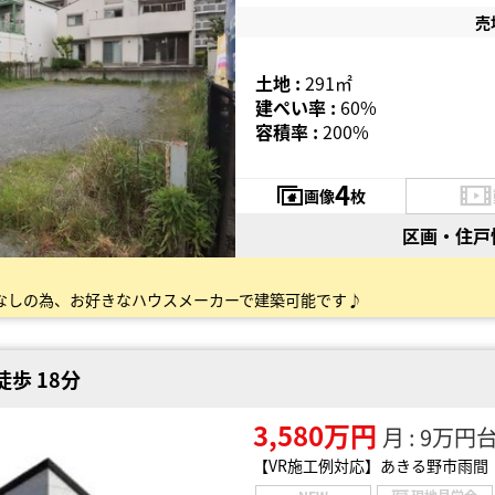
売
土地 :
291㎡
建ぺい率 :
60%
容積率 :
200%
4
画像
枚
区画・住戸
なしの為、お好きなハウスメーカーで建築可能です♪
歩 18分
3,580万円
月 : 9万円
【VR施工例対応】あきる野市雨間