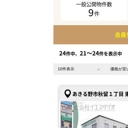
一般公開物件数
9
件
会員
24
21〜24
件中、
件を表示中
あきる野市秋留１丁目 東