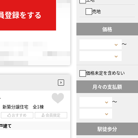
売地
会員登録をする
価格
〜
価格未定を含めない
月々の支払額
台
〜
 新築分譲住宅 全1棟
おすすめ
会員限定
戸建て
駅徒歩分