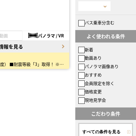
バス乗車分含む
動画
パノラマ / VR
よく使われる条件
情報を見る
新着
動画あり
■住宅性能評価書「建設・設計」W取得！ ■長期優良認定住宅（減税・控除） ■BELS（建築物省エネ表示制度） ■耐震等級「3」取得！ ※耐震等級「3」は住宅性能評価書の耐震性おいて最も優れた…
パノラマ画像あり
おすすめ
会員限定を除く
価格変更
現地見学会
こだわり条件
すべての条件を見る