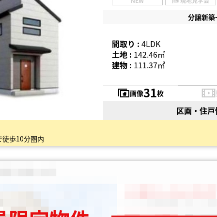
NEW
現地見学会
分譲新築
間取り :
4LDK
土地 :
142.46㎡
建物 :
111.37㎡
31
画像
枚
区画・住戸
徒歩10分圏内