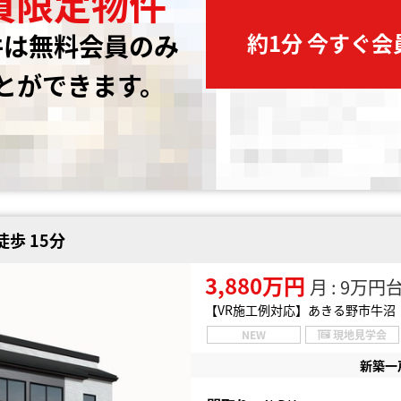
員限定物件
約1分 今すぐ
件は無料会員のみ
とができます。
歩 15分
3,880万円
月 : 9万円
【VR施工例対応】あきる野市牛沼
NEW
現地見学会
新築一