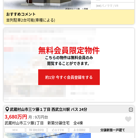
パノラマ / VR
おすすめコメント
並列駐車2台可能(車種による)
無料会員限定物件
こちらの物件は無料会員のみ
閲覧することができます。
約1分 今すぐ会員登録をする
武蔵村山市三ツ藤１丁目 西武立川駅 バス 24分
3,680万円
月 : 9万円台
武蔵村山市三ツ藤1丁目 新築分譲住宅 全4棟
分譲新築一戸建て
NEW
現地見学会
おすすめ
会員限定