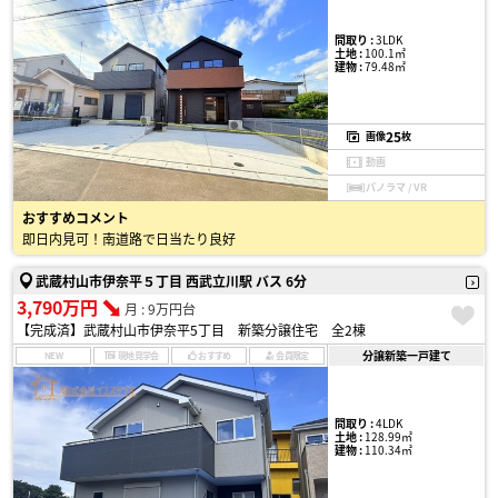
間取り :
3LDK
土地 :
100.1㎡
建物 :
79.48㎡
25
画像
枚
動画
パノラマ / VR
おすすめコメント
即日内見可！南道路で日当たり良好
武蔵村山市伊奈平５丁目 西武立川駅 バス 6分
3,790万円
月 : 9万円台
【完成済】武蔵村山市伊奈平5丁目 新築分譲住宅 全2棟
分譲新築一戸建て
NEW
現地見学会
おすすめ
会員限定
間取り :
4LDK
土地 :
128.99㎡
建物 :
110.34㎡