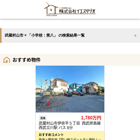
武蔵村山市 × 「小学校：第八」 の検索結果一覧
おすすめ物件
1,780万円
売地
武蔵村山市伊奈平５丁目 西武拝島線
西武立川駅 バス 8分
おすすめコメント
角地×整形地【買い物スポット近く便利！】 ○建築条件はございません♪ お好きなハウスメーカーで…