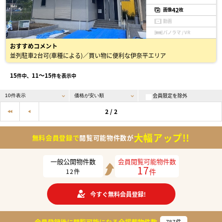
42
画像
枚
動画
パノラマ / VR
おすすめコメント
並列駐車2台可(車種による)／買い物に便利な伊奈平エリア
15
11〜15
件中、
件を表示中
会員限定を除外
2 / 2
大幅アップ!!
無料会員登録で
閲覧可能物件数が
一般公開物件数
会員閲覧可能物件数
17
件
12
件
今すぐ無料会員登録!
会員登録後に閲覧可能になる
全掲載物件数
787
件