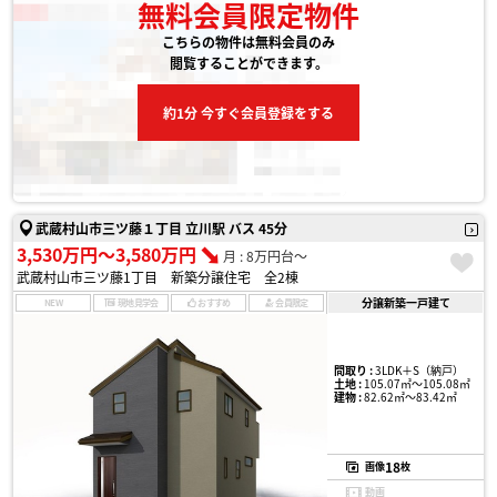
無料会員限定物件
こちらの物件は無料会員のみ
閲覧することができます。
約1分 今すぐ会員登録をする
武蔵村山市三ツ藤１丁目 立川駅 バス 45分
3,530万円〜3,580万円
月 : 8万円台〜
武蔵村山市三ツ藤1丁目 新築分譲住宅 全2棟
分譲新築一戸建て
NEW
現地見学会
おすすめ
会員限定
間取り :
3LDK＋S（納戸）
土地 :
105.07㎡〜105.08㎡
建物 :
82.62㎡〜83.42㎡
18
画像
枚
動画