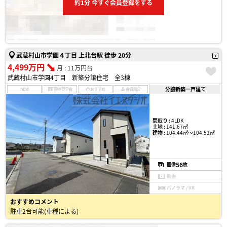
約1分 今すぐ会員登録をする
武蔵村山市学園４丁目 上北台駅 徒歩 20分
4,499万円
月 : 11万円台
武蔵村山市学園4丁目 新築分譲住宅 全3棟
分譲新築一戸建て
NEW
現地見学会
おすすめ
会員限定
間取り :
4LDK
土地 :
141.67㎡
建物 :
104.44㎡〜104.52㎡
56
画像
枚
動画
パノラマ / VR
おすすめコメント
駐車2台可能(車種による)