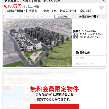
武蔵村山市大南１丁目 立川駅 バス 20分
4,380万円
月 : 11万円台
【2期販売開始！】武蔵村山市大南1丁目 新築分譲住宅 全43棟④
分譲新築一戸建て
NEW
現地見学会
おすすめ
会員限定
間取り :
3LDK〜4LDK
土地 :
123.11㎡〜123.39㎡
建物 :
88.98㎡〜96.65㎡
92
画像
枚
動画
パノラマ / VR
無料会員限定物件
こちらの物件は無料会員のみ
閲覧することができます。