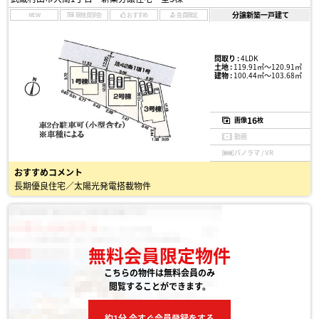
分譲新築一戸建て
NEW
現地見学会
おすすめ
会員限定
間取り :
4LDK
土地 :
119.91㎡〜120.91㎡
建物 :
100.44㎡〜103.68㎡
16
画像
枚
動画
パノラマ / VR
おすすめコメント
長期優良住宅／太陽光発電搭載物件
無料会員限定物件
こちらの物件は無料会員のみ
閲覧することができます。
約1分 今すぐ会員登録をする