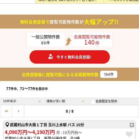
大幅アップ!!
無料会員登録で
閲覧可能物件数が
一般公開物件数
会員閲覧可能物件数
140
件
89
件
今すぐ無料会員登録!
会員登録後に閲覧可能になる
全掲載物件数
784
件
77
71〜77
件中、
件を表示中
会員限定を除外
8 / 8
武蔵村山市大南１丁目 玉川上水駅 バス 10分
4,090万円〜4,190万円
月 : 10万円台〜
武蔵村山市大南1丁目 新築分譲住宅 全3棟