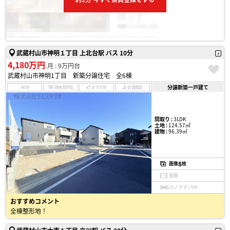
武蔵村山市神明１丁目 上北台駅 バス 10分
4,180万円
月 : 9万円台
武蔵村山市神明1丁目 新築分譲住宅 全6棟
分譲新築一戸建て
NEW
現地見学会
おすすめ
会員限定
間取り :
3LDK
土地 :
124.57㎡
建物 :
96.39㎡
8
画像
枚
動画
パノラマ / VR
おすすめコメント
全棟整形地！