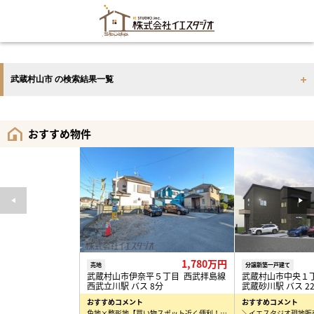
武蔵村山市 の検索結果一覧
おすすめ物件
1,780万円
売地
分譲新築一戸建て
武蔵村山市伊奈平５丁目 西武拝島線
武蔵村山市中央１
西武立川駅 バス 8分
武蔵砂川駅 バス 2
おすすめコメント
おすすめコメント
角地×整形地【買い物スポット近く便利！】 ○建築条件はございません♪ お好きなハウスメーカーで…
＼イエスタジオ現地販