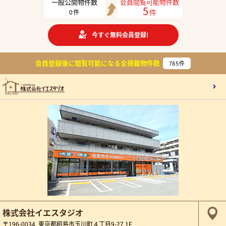
一般公開物件数
会員閲覧可能物件数
5
件
0
件
今すぐ無料会員登録!
会員登録後に閲覧可能になる
全掲載物件数
785
件
株式会社イエスタジオ
〒196-0034 東京都昭島市玉川町４丁目9-27 1F