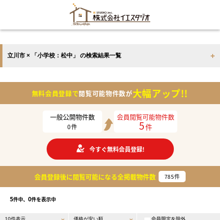
立川市 × 「小学校：松中」 の検索結果一覧
大幅アップ!!
無料会員登録で
閲覧可能物件数が
一般公開物件数
会員閲覧可能物件数
5
件
0
件
今すぐ無料会員登録!
会員登録後に閲覧可能になる
全掲載物件数
785
件
5
0
件中、
件を表示中
会員限定を除外