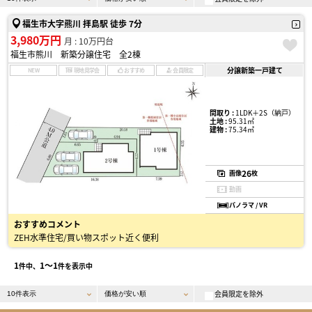
福生市大字熊川 拝島駅 徒歩 7分
3,980万円
月 : 10万円台
福生市熊川 新築分譲住宅 全2棟
分譲新築一戸建て
NEW
現地見学会
おすすめ
会員限定
間取り :
1LDK＋2S（納戸）
土地 :
95.31㎡
建物 :
75.34㎡
26
画像
枚
動画
パノラマ / VR
おすすめコメント
ZEH水準住宅/買い物スポット近く便利
1
1〜1
件中、
件を表示中
会員限定を除外