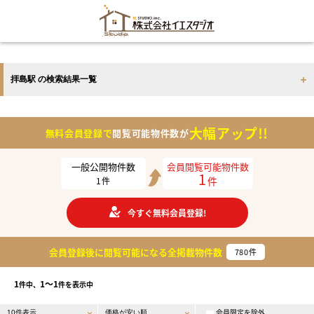
拝島駅 の検索結果一覧
大幅アップ!!
無料会員登録で
閲覧可能物件数が
一般公開物件数
会員閲覧可能物件数
1
件
1
件
今すぐ無料会員登録!
会員登録後に閲覧可能になる
全掲載物件数
780
件
1
1〜1
件中、
件を表示中
会員限定を除外