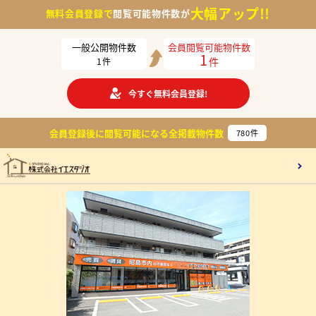
大幅アップ!!
無料会員登録で
閲覧可能物件数が
一般公開物件数
会員閲覧可能物件数
1
件
1
件
今すぐ無料会員登録!
会員登録後に閲覧可能になる
全掲載物件数
780
件