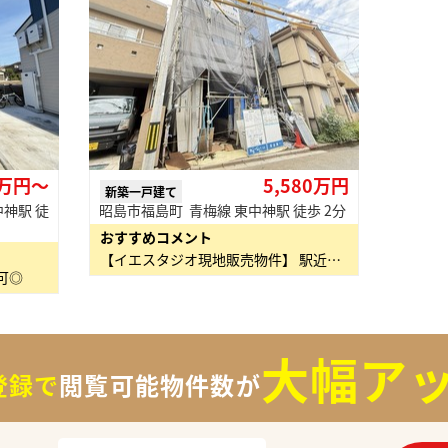
0万円〜
5,580万円
新築一戸建て
神駅 徒
昭島市福島町 青梅線 東中神駅 徒歩 2分
おすすめコメント
【イエスタジオ現地販売物件】 駅近！LDK約18.5帖／南向きバルコニー ・フーコット昭島…
可◎
大幅アッ
登録で
閲覧可能物件数が