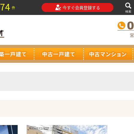
74
今すぐ会員登録する
件
検索
営