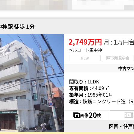
神駅 徒歩 1分
2,749万円
月 : 1万円
ベルコート東中神
NEW
現地見学会
中古マ
間取り :
1LDK
専有面積 :
44.09㎡
築年月 :
1985年01月
構造 :
鉄筋コンクリート造（R
20
画像
枚
区画・住戸