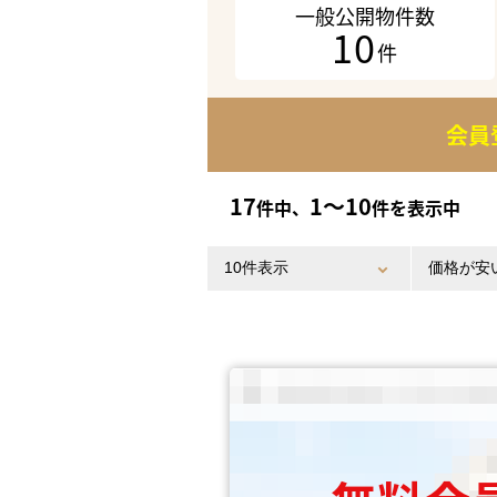
一般公開物件数
10
件
会員
17
1〜10
件中、
件を表示中