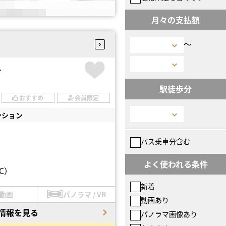
月々の支払額
〜
台
駅徒歩分
おすすめ
会員限定
ンション
バス乗車分含む
よく使われる条件
C）
新着
動画
パノラマ / VR
動画あり
情報を見る
パノラマ画像あり