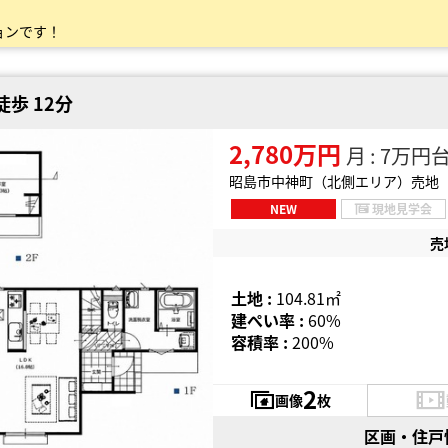
ョンです！
歩 12分
2,780万円
月 : 7万円
昭島市中神町（北側エリア）売地
NEW
現地見学会
売
土地 :
104.81㎡
建ぺい率 :
60%
容積率 :
200%
2
画像
枚
区画・住戸