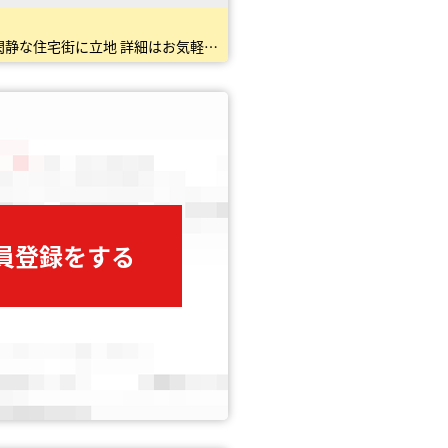
お好きなハウスメーカーで建築可◎ ・2駅利用できます！ ・近隣にTAIRAYA、フーコット昭島があり便利 ・閑静な住宅街に立地 詳細はお気軽にお問い合わせください！
会員登録をする