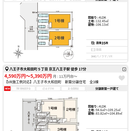
間取り :
4LDK
土地 :
132.45㎡
建物 :
106.13㎡
35
画像
枚
動画
パノラマ / VR
八王子市大和田町５丁目 京王八王子駅 徒歩 17分
4,590万円〜5,390万円
月 : 11万円台〜
【VR施工例対応】八王子市大和田町 新築分譲住宅 全3棟
分譲新築一戸建て
NEW
現地見学会
おすすめ
会員限定
間取り :
4LDK
土地 :
94.6㎡〜109.25㎡
建物 :
83.82㎡〜104.89㎡