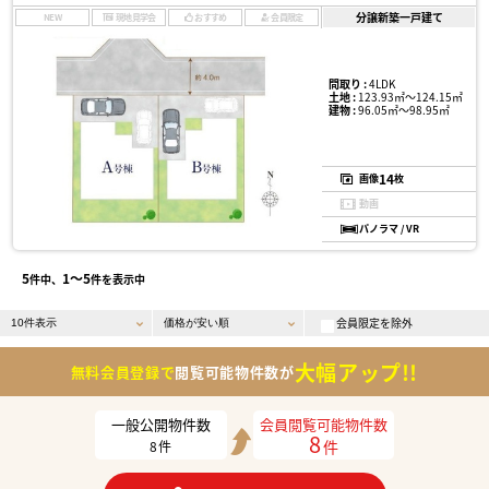
分譲新築一戸建て
NEW
現地見学会
おすすめ
会員限定
間取り :
4LDK
土地 :
123.93㎡〜124.15㎡
建物 :
96.05㎡〜98.95㎡
14
画像
枚
動画
パノラマ / VR
5
1〜5
件中、
件を表示中
会員限定を除外
大幅アップ!!
無料会員登録で
閲覧可能物件数が
一般公開物件数
会員閲覧可能物件数
8
件
8
件