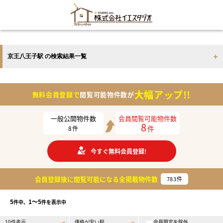
京王八王子駅 の検索結果一覧
大幅アップ!!
無料会員登録で
閲覧可能物件数が
一般公開物件数
会員閲覧可能物件数
8
件
8
件
今すぐ無料会員登録!
会員登録後に閲覧可能になる
全掲載物件数
783
件
5
1〜5
件中、
件を表示中
会員限定を除外