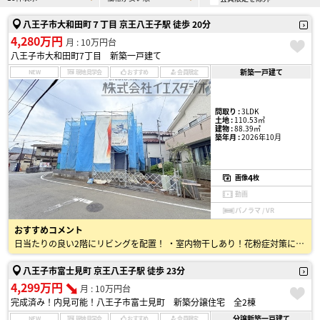
八王子市大和田町７丁目 京王八王子駅 徒歩 20分
4,280万円
月 : 10万円台
八王子市大和田町7丁目 新築一戸建て
新築一戸建て
NEW
現地見学会
おすすめ
会員限定
間取り :
3LDK
土地 :
110.53㎡
建物 :
88.39㎡
築年月 :
2026年10月
4
画像
枚
動画
パノラマ / VR
おすすめコメント
日当たりの良い2階にリビングを配置！ ・室内物干しあり！花粉症対策にばっちり♪ ・経済的な都市ガス物件 ・玄関すぐそばには洗面あり！帰宅後すぐに手を洗えます 詳細はお気軽にお問い合わ…
八王子市富士見町 京王八王子駅 徒歩 23分
4,299万円
月 : 10万円台
完成済み！内見可能！八王子市富士見町 新築分譲住宅 全2棟
分譲新築一戸建て
NEW
現地見学会
おすすめ
会員限定