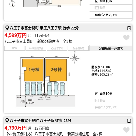
10
画像
枚
動画
パノラマ / VR
八王子市富士見町 京王八王子駅 徒歩 22分
4,599万円
月 : 11万円台
八王子市富士見町 新築分譲住宅 全2棟
分譲新築一戸建て
NEW
現地見学会
おすすめ
会員限定
間取り :
4LDK
土地 :
114.5㎡
建物 :
105.29㎡
10
画像
枚
動画
パノラマ / VR
八王子市富士見町 八王子駅 徒歩 23分
4,790万円
月 : 12万円台
【VR施工例対応】八王子市富士見町 新築分譲住宅 全2棟