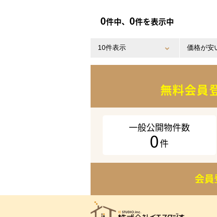
0
0
件中、
件を表示中
無料会員
一般公開物件数
0
件
会員