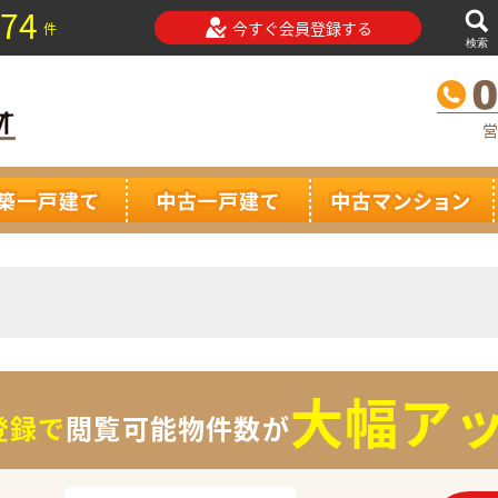
74
今すぐ会員登録する
件
検索
営
大幅アッ
登録で
閲覧可能物件数が