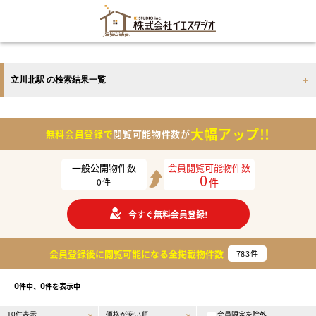
立川北駅 の検索結果一覧
大幅アップ!!
無料会員登録で
閲覧可能物件数が
一般公開物件数
会員閲覧可能物件数
0
件
0
件
今すぐ無料会員登録!
会員登録後に閲覧可能になる
全掲載物件数
783
件
0
0
件中、
件を表示中
会員限定を除外