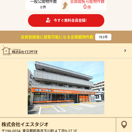
一般公開物件数
会員閲覧可能物件数
0
件
0
件
今すぐ無料会員登録!
会員登録後に閲覧可能になる
全掲載物件数
783
件
株式会社イエスタジオ
〒196-0034 東京都昭島市玉川町４丁目9-27 1F