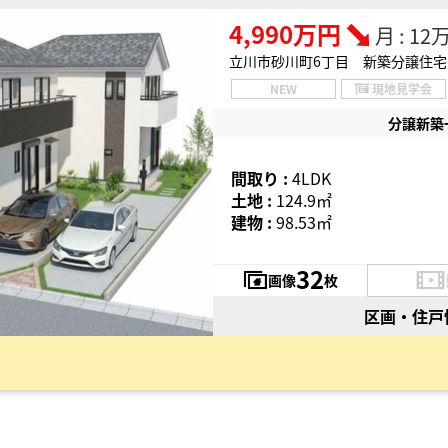
4,990万円
月 : 1
立川市砂川町6丁目 新築分譲住宅
NEW
現地見学会
分譲新築
間取り :
4LDK
土地 :
124.9㎡
建物 :
98.53㎡
32
画像
枚
区画・住戸