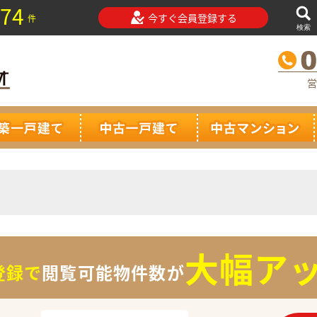
74
今すぐ会員登録する
件
検索
営
大幅アッ
登録で
閲覧可能物件数が