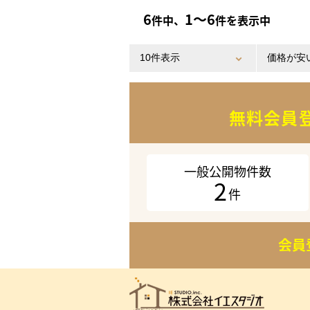
6
1〜6
件中、
件を表示中
無料会員
一般公開物件数
2
件
会員