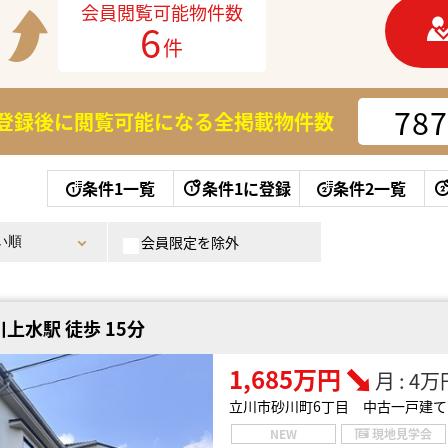
会員閲覧可能物件数
6
件
787
登録後に閲覧可能になる
全掲載物件数
条件1一覧
条件1に登録
条件2一覧
会員限定を除外
上水駅 徒歩 15分
1,685万円
月 : 4
立川市砂川町6丁目 中古一戸建て
NEW
現地見学会