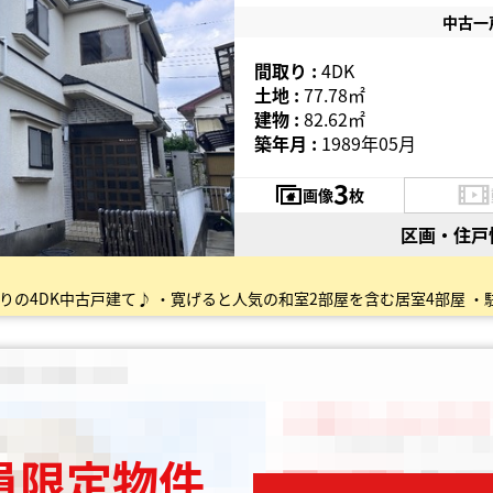
中古一
間取り :
4DK
土地 :
77.78㎡
建物 :
82.62㎡
築年月 :
1989年05月
3
画像
枚
区画・住戸
員限定物件