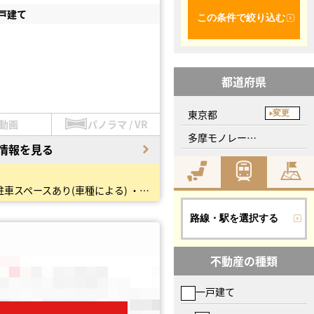
戸建て
この条件で絞り込む
都道府県
東京都
変更
動画
パノラマ / VR
多摩モノレール、玉川上水駅
情報を見る
全居室6帖以上でゆったりとした間取りの4DK中古戸建て♪ ・寛げると人気の和室2部屋を含む居室4部屋 ・駐車スペースあり(車種による) ・全居室収納付き、2面採光で陽当たり風通し良好 …
路線・駅を選択する
不動産の種類
一戸建て