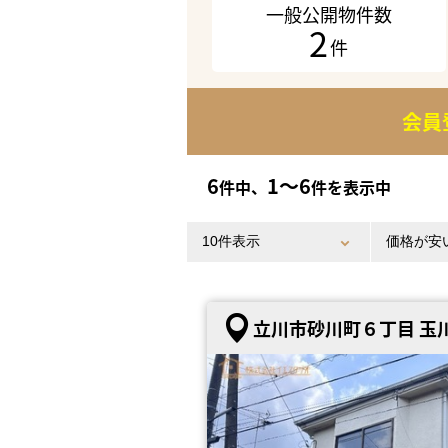
一般公開物件数
2
件
会員
6
1〜6
件中、
件を表示中
立川市砂川町６丁目 玉川