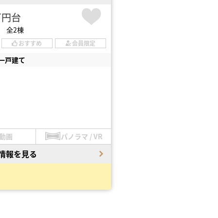
2万円台
 全2棟
おすすめ
会員限定
一戸建て
動画
パノラマ / VR
情報を見る