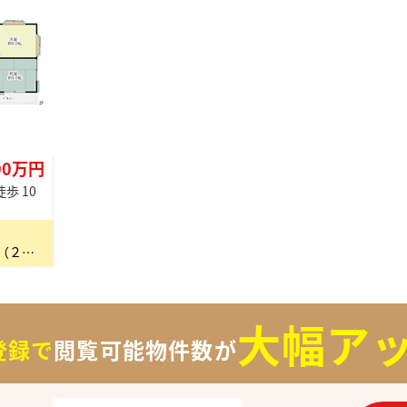
00万円
歩 10
【オーナーチェンジ物件】駅近（２駅２路線利用可能！）で不動産価値◎ ・駅近の為、商業施設が点…
大幅アッ
登録で
閲覧可能物件数が