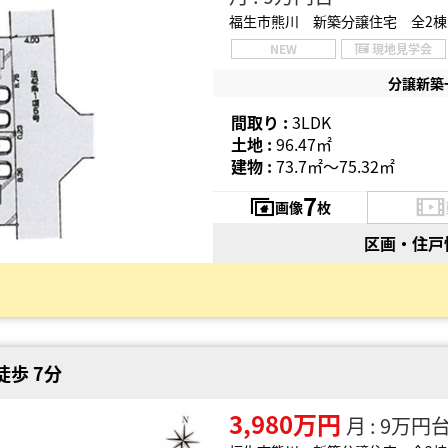
福生市熊川 新築分譲住宅 全2棟
NEW
現地見学会
分譲新築
間取り :
3LDK
土地 :
96.47㎡
建物 :
73.7㎡〜75.32㎡
7
画像
枚
区画・住戸
徒歩 7分
3,980万円
月 : 9万円