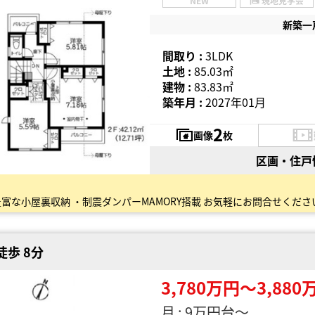
NEW
現地見学会
新築一
間取り :
3LDK
土地 :
85.03㎡
建物 :
83.83㎡
築年月 :
2027年01月
2
画像
枚
区画・住戸
富な小屋裏収納 ・制震ダンパーMAMORY搭載 お気軽にお問合せくださ
徒歩 8分
3,780万円〜3,880
月 : 9万円台〜