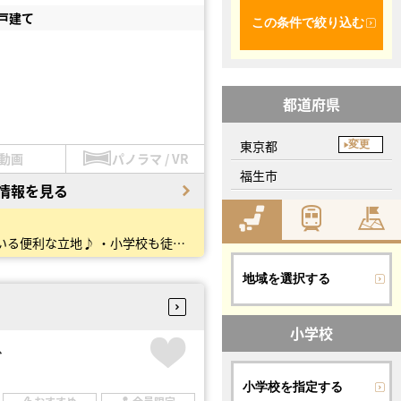
戸建て
この条件で絞り込む
都道府県
東京都
変更
動画
パノラマ / VR
福生市
情報を見る
【オーナーチェンジ物件】駅近（２駅２路線利用可能！）で不動産価値◎ ・駅近の為、商業施設が点在している便利な立地♪ ・小学校も徒歩１０分圏内でお子様安心◎ ・生活動線とプライベートがしっか…
地域を選択する
小学校
台
小学校を指定する