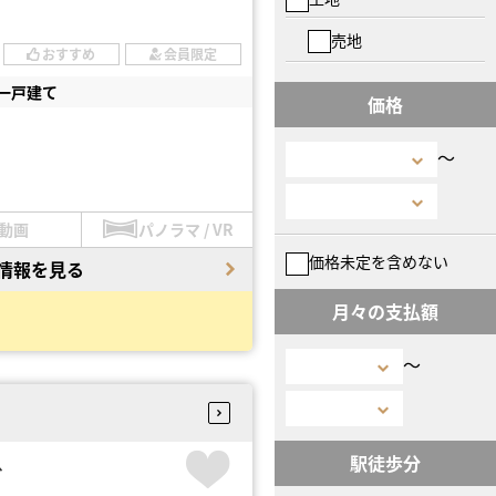
売地
おすすめ
会員限定
一戸建て
価格
〜
動画
パノラマ / VR
価格未定を含めない
情報を見る
月々の支払額
〜
駅徒歩分
台