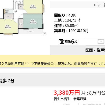
中古一
間取り :
4DK
土地 :
134.71㎡
建物 :
85.68㎡
築年月 :
1991年10月
6
画像
枚
区画・住戸
徒歩 7分
3,380万円
月 : 8万円
福生市福生 新築戸建