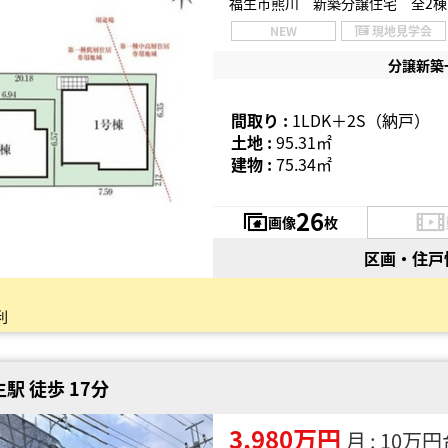
福生市熊川 新築分譲住宅 全2棟
NEW
現地見学会
分譲新築
間取り :
1LDK＋2S（納戸）
土地 :
95.31㎡
建物 :
75.34㎡
26
画像
枚
区画・住戸
利
駅 徒歩 17分
3,980万円
月 : 10万