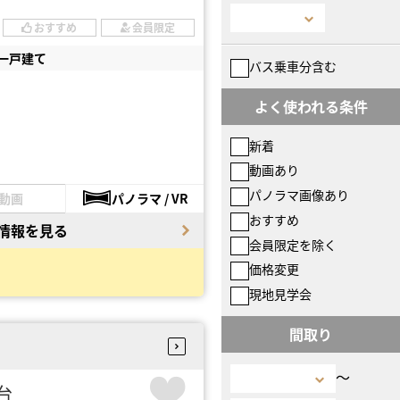
おすすめ
会員限定
一戸建て
バス乗車分含む
よく使われる条件
新着
動画あり
パノラマ画像あり
動画
パノラマ / VR
おすすめ
情報を見る
会員限定を除く
価格変更
現地見学会
間取り
〜
円台