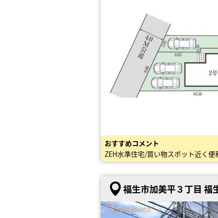
おすすめコメント
ZEH水準住宅/買い物スポット近く便
福生市加美平３丁目 福生