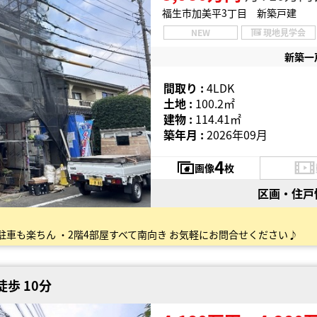
福生市加美平3丁目 新築戸建
NEW
現地見学会
新築一
間取り :
4LDK
土地 :
100.2㎡
建物 :
114.41㎡
築年月 :
2026年09月
4
画像
枚
区画・住戸
で駐車も楽ちん ・2階4部屋すべて南向き お気軽にお問合せください♪
歩 10分