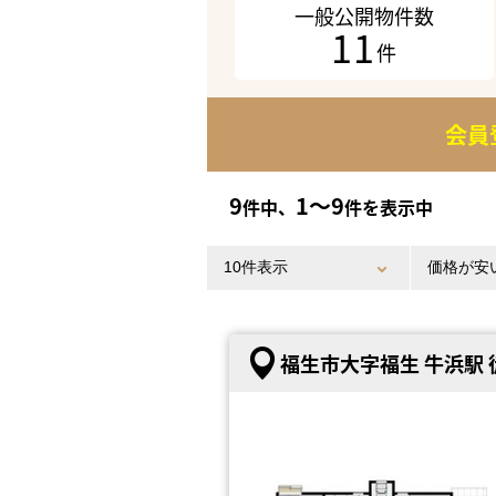
一般公開物件数
11
件
会員
9
1〜9
件中、
件を表示中
福生市大字福生 牛浜駅 徒