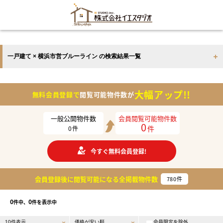
一戸建て × 横浜市営ブルーライン の検索結果一覧
大幅アップ!!
無料会員登録で
閲覧可能物件数が
一般公開物件数
会員閲覧可能物件数
0
件
0
件
今すぐ無料会員登録!
会員登録後に閲覧可能になる
全掲載物件数
780
件
0
0
件中、
件を表示中
会員限定を除外