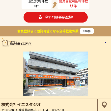
一般公開物件数
会員閲覧可能物件数
0
件
0
件
今すぐ無料会員登録!
会員登録後に閲覧可能になる
全掲載物件数
780
件
株式会社イエスタジオ
〒196-0034 東京都昭島市玉川町４丁目9-27 1F