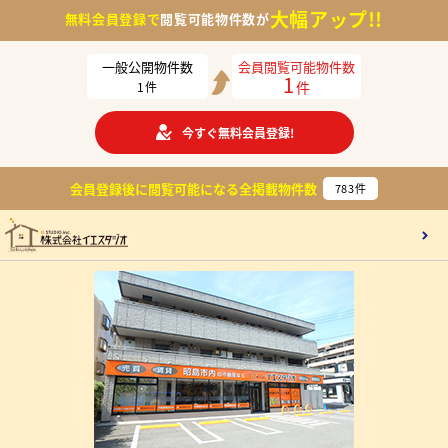
大幅アップ!!
無料会員登録で
閲覧可能物件数が
一般公開物件数
会員閲覧可能物件数
1
件
1
件
今すぐ無料会員登録!
会員登録後に閲覧可能になる
全掲載物件数
783
件