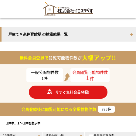
一戸建て × 泉体育館駅 の検索結果一覧
大幅アップ!!
無料会員登録で
閲覧可能物件数が
一般公開物件数
会員閲覧可能物件数
1
件
1
件
今すぐ無料会員登録!
会員登録後に閲覧可能になる
全掲載物件数
783
件
1
1〜1
件中、
件を表示中
会員限定を除外