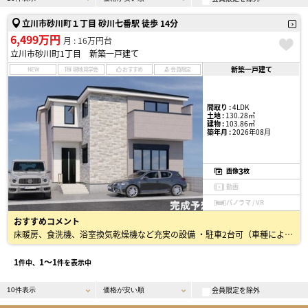
立川市砂川町１丁目 砂川七番駅 徒歩 14分
6,499万円
月 : 16万円台
立川市砂川町1丁目 新築一戸建て
新築一戸建て
NEW
現地見学会
おすすめ
会員限定
間取り :
4LDK
土地 :
130.28㎡
建物 :
103.86㎡
築年月 :
2026年08月
3
画像
枚
動画
パノラマ / VR
おすすめコメント
床暖房、食洗機、浴室換気乾燥機など充実の設備 ・駐車2台可（車種による） ・ウォークインクローゼット、リビング収納、階段下収納 ・主寝室約9.5帖、LDK約20.5帖 ・経済的で人気の都…
1
1〜1
件中、
件を表示中
会員限定を除外