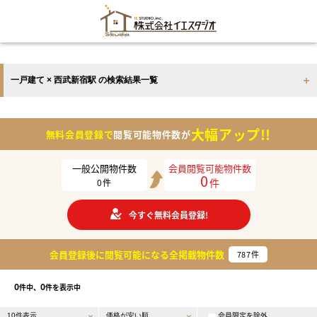
一戸建て × 西武新宿駅 の検索結果一覧
大幅アップ!!
無料会員登録で
閲覧可能物件数が
一般公開物件数
会員閲覧可能物件数
0
件
0
件
今すぐ無料会員登録!
会員登録後に閲覧可能になる
全掲載物件数
787
件
0
0
件中、
件を表示中
会員限定を除外