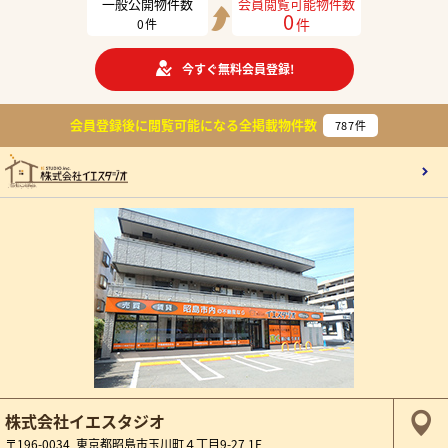
一般公開物件数
会員閲覧可能物件数
0
件
0
件
今すぐ無料会員登録!
会員登録後に閲覧可能になる
全掲載物件数
787
件
株式会社イエスタジオ
〒196-0034 東京都昭島市玉川町４丁目9-27 1F