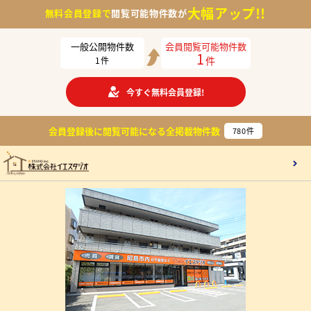
大幅アップ!!
無料会員登録で
閲覧可能物件数が
一般公開物件数
会員閲覧可能物件数
1
件
1
件
今すぐ無料会員登録!
会員登録後に閲覧可能になる
全掲載物件数
780
件