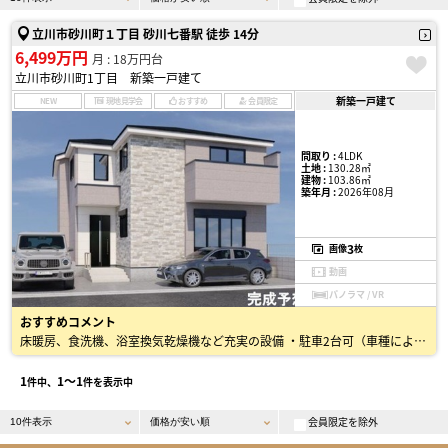
立川市砂川町１丁目 砂川七番駅 徒歩 14分
6,499万円
月 : 18万円台
立川市砂川町1丁目 新築一戸建て
新築一戸建て
NEW
現地見学会
おすすめ
会員限定
間取り :
4LDK
土地 :
130.28㎡
建物 :
103.86㎡
築年月 :
2026年08月
3
画像
枚
動画
パノラマ / VR
おすすめコメント
床暖房、食洗機、浴室換気乾燥機など充実の設備 ・駐車2台可（車種による） ・ウォークインクローゼット、リビング収納、階段下収納 ・主寝室約9.5帖、LDK約20.5帖 ・経済的で人気の都…
1
1〜1
件中、
件を表示中
会員限定を除外