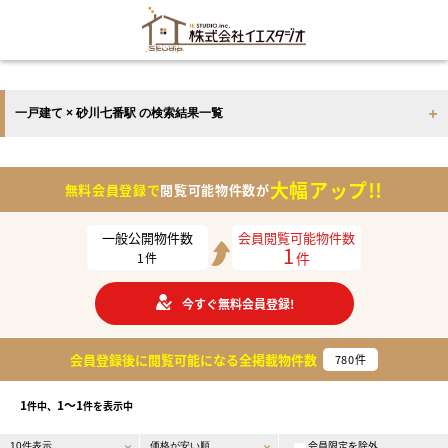
一戸建て × 砂川七番駅 の検索結果一覧
大幅アップ!!
無料会員登録で
閲覧可能物件数が
一般公開物件数
会員閲覧可能物件数
1
件
1
件
今すぐ無料会員登録!
会員登録後に閲覧可能になる
全掲載物件数
780
件
1
1〜1
件中、
件を表示中
会員限定を除外