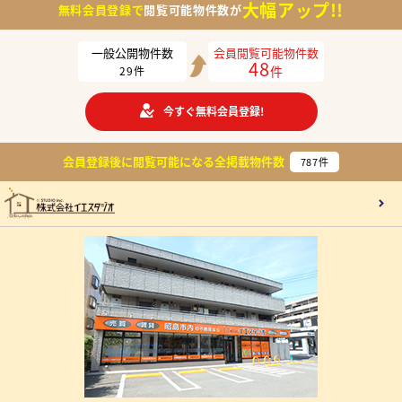
大幅アップ!!
無料会員登録で
閲覧可能物件数が
一般公開物件数
会員閲覧可能物件数
48
件
29
件
今すぐ無料会員登録!
会員登録後に閲覧可能になる
全掲載物件数
787
件