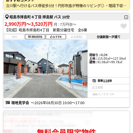
立川駅へ行けるバス停徒歩3分！円形吹抜が特徴のリビング◎ ・階段下収納、リビング収納、ウォークインクローゼット付き ・システムキッチン ・三口コンロ ・駐車2台可能(車種による) …
昭島市拝島町４丁目 拝島駅 バス 10分
2,990万円〜3,520万円
月 : 7万円台〜
【完成】昭島市拝島町4丁目 新築分譲住宅 全6棟
分譲新築一戸建て
NEW
現地見学会
おすすめ
会員限定
間取り :
4LDK
土地 :
115.05㎡〜127.59㎡
建物 :
91.08㎡〜99.78㎡
118
画像
枚
動画
パノラマ / VR
現地見学会
〜2026年08月30日 10:00〜17:00
無料会員限定物件