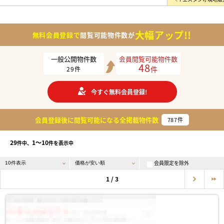
大幅アップ!!
無料会員登録で
閲覧可能物件数が
一般公開物件数
会員閲覧可能物件数
48
件
29
件
今すぐ無料会員登録!
会員登録後に閲覧可能になる
全掲載物件数
787
件
29
1〜10
件中、
件を表示中
会員限定を除外
1 / 3