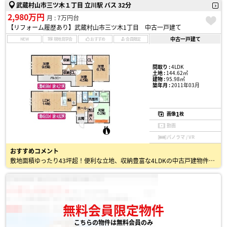
武蔵村山市三ツ木１丁目 立川駅 バス 32分
2,980万円
月 : 7万円台
【リフォーム履歴あり】武蔵村山市三ツ木1丁目 中古一戸建て
中古一戸建て
NEW
現地見学会
おすすめ
会員限定
間取り :
4LDK
土地 :
144.62㎡
建物 :
95.98㎡
築年月 :
2011年03月
1
画像
枚
動画
パノラマ / VR
おすすめコメント
敷地面積ゆったり43坪超！便利な立地、収納豊富な4LDKの中古戸建物件です♪ ・小中学校まで徒歩5分以内 ・徒歩10分圏内にコンビニ、スーパー等商業施設多数。イオンモールやジョイフル本田も徒…
無料会員限定物件
こちらの物件は無料会員のみ