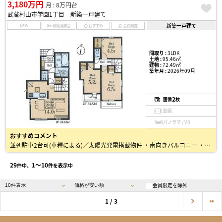
3,180万円
月 : 8万円台
武蔵村山市学園1丁目 新築一戸建て
新築一戸建て
NEW
現地見学会
おすすめ
会員限定
間取り :
3LDK
土地 :
95.46㎡
建物 :
72.49㎡
築年月 :
2026年09月
2
画像
枚
動画
パノラマ / VR
おすすめコメント
並列駐車2台可(車種による)／太陽光発電搭載物件 ・南向きバルコニー ・リビングイン階段は家族の対話が増えそうです ・人気の対面キッチン ・玄関ホール収納 ・住宅性能表示制度W取得物件…
29
1〜10
件中、
件を表示中
会員限定を除外
1 / 3