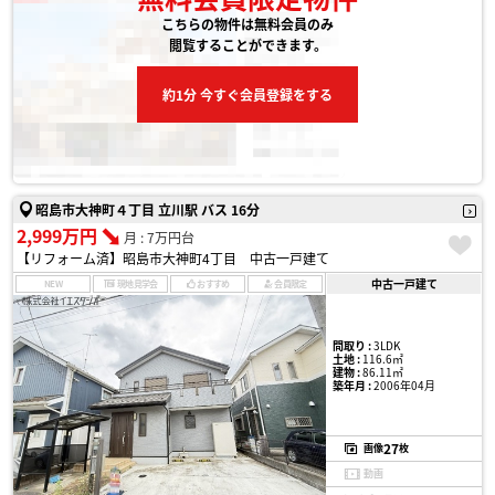
こちらの物件は無料会員のみ
閲覧することができます。
約1分 今すぐ会員登録をする
昭島市大神町４丁目 立川駅 バス 16分
2,999万円
月 : 7万円台
【リフォーム済】昭島市大神町4丁目 中古一戸建て
中古一戸建て
NEW
現地見学会
おすすめ
会員限定
間取り :
3LDK
土地 :
116.6㎡
建物 :
86.11㎡
築年月 :
2006年04月
27
画像
枚
動画