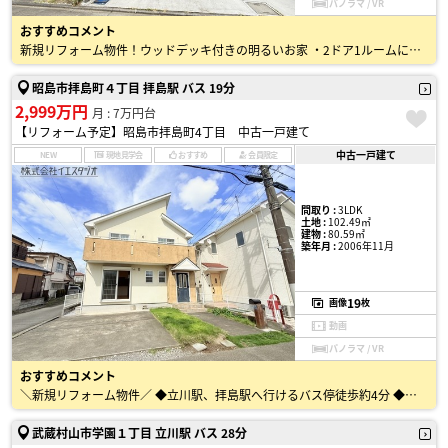
パノラマ / VR
おすすめコメント
新規リフォーム物件！ウッドデッキ付きの明るいお家 ・2ドア1ルームに仕切り壁を設置し3LDKへ ・洗面化粧台、浴室、トイレ新規交換 ・クロス交換、クリーニングなど ・立川駅へ行けるバス停…
昭島市拝島町４丁目 拝島駅 バス 19分
2,999万円
月 : 7万円台
【リフォーム予定】昭島市拝島町4丁目 中古一戸建て
中古一戸建て
NEW
現地見学会
おすすめ
会員限定
間取り :
3LDK
土地 :
102.49㎡
建物 :
80.59㎡
築年月 :
2006年11月
19
画像
枚
動画
パノラマ / VR
おすすめコメント
＼新規リフォーム物件／ ◆立川駅、拝島駅へ行けるバス停徒歩約4分 ◆駐車2台可能（車種による） ■リフォーム内容■ ＜外構＞防蟻工事 ＜内装＞フロアタイル重ね張り/クロス張替/トイ…
武蔵村山市学園１丁目 立川駅 バス 28分