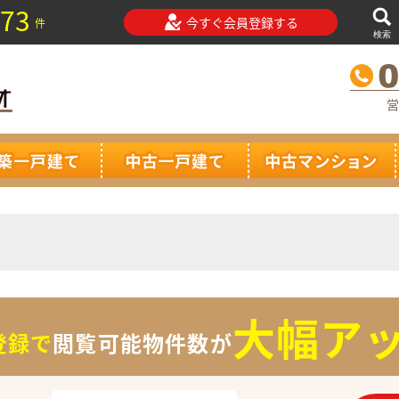
73
今すぐ会員登録する
件
検索
営
大幅アッ
登録で
閲覧可能物件数が