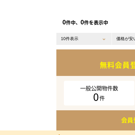
0
0
件中、
件を表示中
無料会員
一般公開物件数
0
件
会員