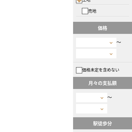
売地
価格
〜
価格未定を含めない
月々の支払額
〜
駅徒歩分