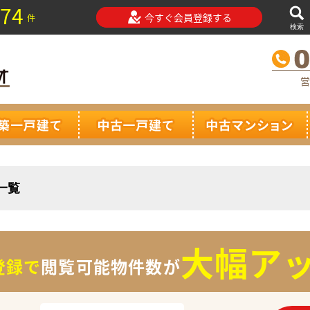
74
今すぐ会員登録する
件
検索
営
一覧
大幅アッ
登録で
閲覧可能物件数が