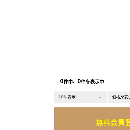
0
0
件中、
件を表示中
無料会員