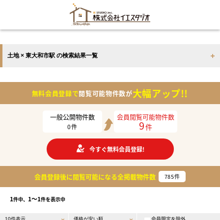
土地 × 東大和市駅 の検索結果一覧
大幅アップ!!
無料会員登録で
閲覧可能物件数が
一般公開物件数
会員閲覧可能物件数
9
件
0
件
今すぐ無料会員登録!
会員登録後に閲覧可能になる
全掲載物件数
785
件
1
1〜1
件中、
件を表示中
会員限定を除外