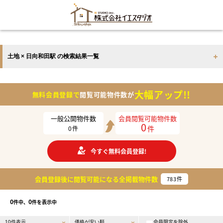
土地 × 日向和田駅 の検索結果一覧
大幅アップ!!
無料会員登録で
閲覧可能物件数が
一般公開物件数
会員閲覧可能物件数
0
件
0
件
今すぐ無料会員登録!
会員登録後に閲覧可能になる
全掲載物件数
783
件
0
0
件中、
件を表示中
会員限定を除外