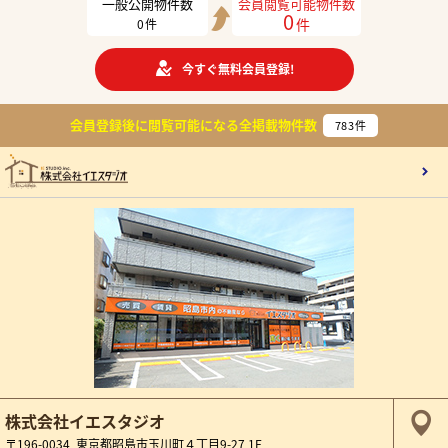
一般公開物件数
会員閲覧可能物件数
0
件
0
件
今すぐ無料会員登録!
会員登録後に閲覧可能になる
全掲載物件数
783
件
株式会社イエスタジオ
〒196-0034 東京都昭島市玉川町４丁目9-27 1F