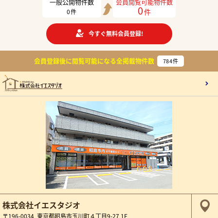
一般公開物件数
会員閲覧可能物件数
0
件
0
件
今すぐ無料会員登録!
会員登録後に閲覧可能になる
全掲載物件数
784
件
株式会社イエスタジオ
〒196-0034 東京都昭島市玉川町４丁目9-27 1F