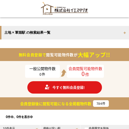
土地 × 軍畑駅 の検索結果一覧
大幅アップ!!
無料会員登録で
閲覧可能物件数が
一般公開物件数
会員閲覧可能物件数
0
件
0
件
今すぐ無料会員登録!
会員登録後に閲覧可能になる
全掲載物件数
784
件
0
0
件中、
件を表示中
会員限定を除外