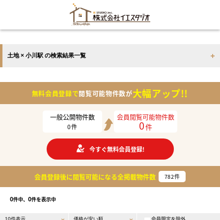
土地 × 小川駅 の検索結果一覧
大幅アップ!!
無料会員登録で
閲覧可能物件数が
一般公開物件数
会員閲覧可能物件数
0
件
0
件
今すぐ無料会員登録!
会員登録後に閲覧可能になる
全掲載物件数
782
件
0
0
件中、
件を表示中
会員限定を除外