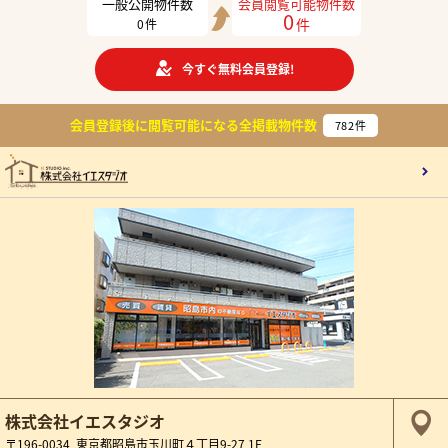
一般公開物件数
会員閲覧可能物件数
0
件
0
件
今すぐ無料会員登録!
会員登録後に閲覧可能になる
全掲載物件数
782
件
株式会社イエスタジオ
〒196-0034 東京都昭島市玉川町４丁目9-27 1F