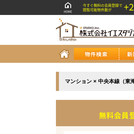
+2
今すぐ無料の会員登録で
閲覧可能物件数が
HOME
マンション × 中央本線（東
無料会員