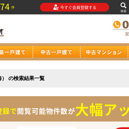
74
今すぐ会員登録する
件
検索
営
海） の検索結果一覧
大幅アッ
登録で
閲覧可能物件数が