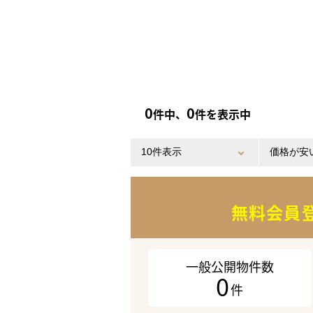
0
0
件中、
件を表示中
無料会員
一般公開物件数
0
件