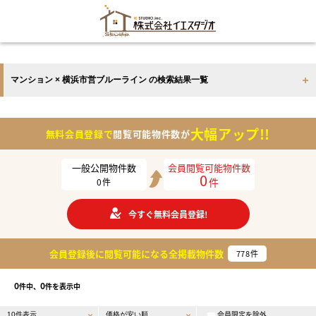
マンション × 横浜市営ブルーライン の検索結果一覧
大幅アップ!!
無料会員登録で
閲覧可能物件数が
一般公開物件数
会員閲覧可能物件数
0
件
0
件
今すぐ無料会員登録!
会員登録後に閲覧可能になる
全掲載物件数
778
件
0
0
件中、
件を表示中
会員限定を除外