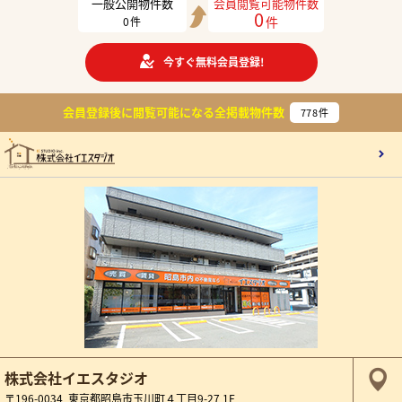
一般公開物件数
会員閲覧可能物件数
0
件
0
件
今すぐ無料会員登録!
会員登録後に閲覧可能になる
全掲載物件数
778
件
株式会社イエスタジオ
〒196-0034 東京都昭島市玉川町４丁目9-27 1F