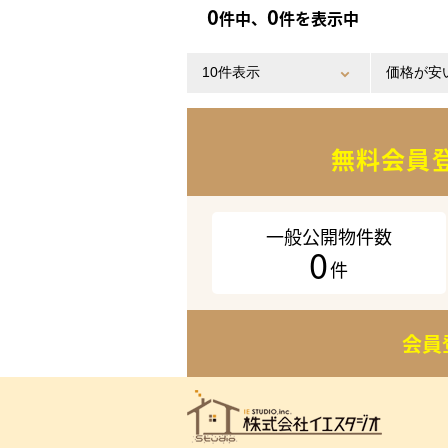
0
0
件中、
件を表示中
無料会員
一般公開物件数
0
件
会員