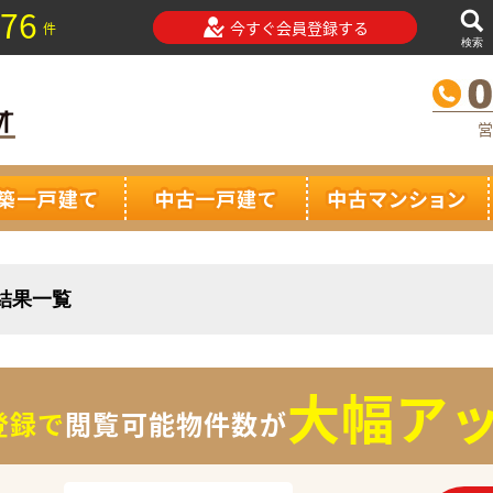
76
今すぐ会員登録する
件
検索
営
索結果一覧
大幅アッ
登録で
閲覧可能物件数が