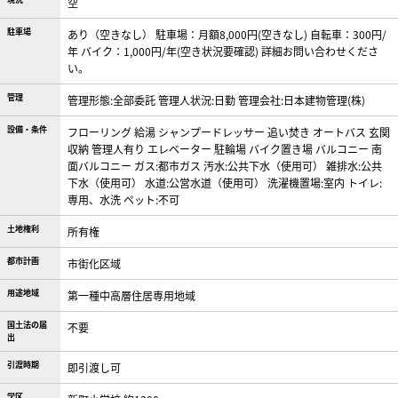
空
駐車場
あり（空きなし） 駐車場：月額8,000円(空きなし) 自転車：300円/
年 バイク：1,000円/年(空き状況要確認) 詳細お問い合わせくださ
い。
管理
管理形態:全部委託 管理人状況:日勤 管理会社:日本建物管理(株)
設備・条件
フローリング
給湯
シャンプードレッサー
追い焚き
オートバス
玄関
収納
管理人有り
エレベーター
駐輪場
バイク置き場
バルコニー
南
面バルコニー
ガス:都市ガス
汚水:公共下水（使用可）
雑排水:公共
下水（使用可）
水道:公営水道（使用可）
洗濯機置場:室内
トイレ:
専用、水洗
ペット:不可
土地権利
所有権
都市計画
市街化区域
用途地域
第一種中高層住居専用地域
国土法の届
不要
出
引渡時期
即引渡し可
学区