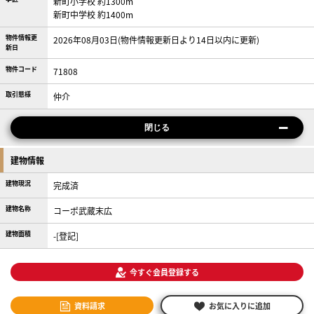
新町小学校 約1300m
新町中学校 約1400m
物件情報更
2026年08月03日(物件情報更新日より14日以内に更新)
新日
物件コード
71808
取引態様
仲介
閉じる
建物情報
建物現況
完成済
建物名称
コーポ武蔵末広
建物面積
-[登記]
今すぐ会員登録する
資料請求
お気に入りに追加