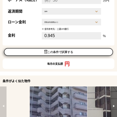
万円
返済期間
ローン金利
※ 金利参考先：三菱UFJ銀行
金利
%
この条件で試算する
円
毎月の支払額
条件がよく似た物件