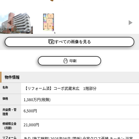
すべての画像を見る
印刷
物件情報
名称
【リフォーム済】コーポ武蔵末広 1階部分
価格
1,380万円(税無)
共益費・管
6,500円
理費
修繕積立金
21,000円
（月額）
リフォーム
あり [施工時期] 2025年08月 [箇所] 全室クロス張替 キッチン 浴室