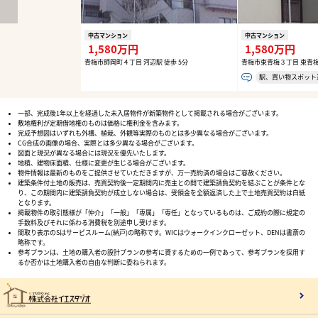
中古マンション
中古マンション
1,580万円
1,580万円
青梅市師岡町４丁目 河辺駅 徒歩 5分
青梅市東青梅３丁目 東青梅
駅、買い物スポット
一部、完成後1年以上を経過した未入居物件が新築物件として掲載される場合がございます。
敷地権利が定期借地権のものは価格に権利金を含みます。
完成予想図はいずれも外構、植栽、外観等実際のものとは多少異なる場合がございます。
CG合成の画像の場合、実際とは多少異なる場合がございます。
図面と現況が異なる場合には現況を優先いたします。
地積、建物床面積、仕様に変更が生じる場合がございます。
物件情報は最新のものをご提供させていただきますが、万一売約済の場合はご容赦ください。
建築条件付土地の販売は、売買契約後一定期間内に売主との間で建築請負契約を結ぶことが条件とな
り、この期間内に建築請負契約が成立しない場合は、受領金を全額返済した上で土地売買契約は白紙
となります。
掲載物件の取引態様が「仲介」「一般」「専属」「専任」となっているものは、ご成約の際に規定の
手数料及びそれに係わる消費税を別途申し受けます。
間取り表示のSはサービスルーム(納戸)の略称です。WICはウォークインクローゼット、DENは書斎の
略称です。
参考プランは、土地の購入者の設計プランの参考に資するための一例であって、参考プランを採用す
るか否かは土地購入者の自由な判断に委ねられます。