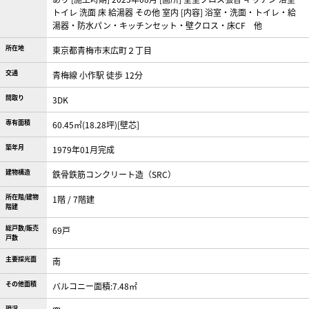
トイレ 洗面 床 給湯器 その他 室内 [内容] 浴室・洗面・トイレ・給
湯器・防水パン・キッチンセット・壁クロス・床CF 他
所在地
東京都青梅市末広町２丁目
交通
青梅線 小作駅 徒歩 12分
間取り
3DK
専有面積
60.45㎡(18.28坪)[壁芯]
築年月
1979年01月完成
建物構造
鉄骨鉄筋コンクリート造（SRC）
所在階/建物
1階 / 7階建
階建
総戸数/販売
69戸
戸数
主要採光面
南
その他面積
バルコニー面積:7.48㎡
現況