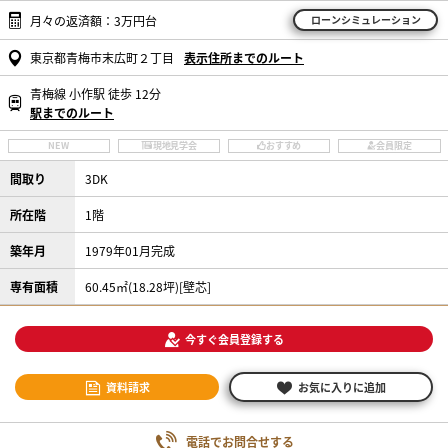
月々の返済額：3万円台
ローンシミュレーション
東京都青梅市末広町２丁目
表示住所までのルート
青梅線 小作駅 徒歩 12分
駅までのルート
NEW
現地見学会
おすすめ
会員限定
間取り
3DK
所在階
1階
築年月
1979年01月完成
専有面積
60.45㎡(18.28坪)[壁芯]
今すぐ会員登録する
資料請求
お気に入りに追加
電話でお問合せする