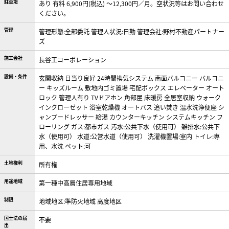
駐車場
あり 有料 6,900円(税込) ～12,300円／月。空状況等はお問い合わせ
ください。
管理
管理形態:全部委託 管理人状況:日勤 管理会社:野村不動産パートナー
ズ
施工会社
長谷工コーポレーション
設備・条件
玄関収納
日当り良好
24時間換気システム
南面バルコニー
バルコニ
ー
キッズルーム
敷地内ゴミ置場
宅配ボックス
エレベーター
オート
ロック
管理人有り
TVドアホン
角部屋
床暖房
全居室収納
ウォーク
インクローゼット
浴室乾燥機
オートバス
追い焚き
温水洗浄便座
シ
ャンプードレッサー
給湯
カウンターキッチン
システムキッチン
フ
ローリング
ガス:都市ガス
汚水:公共下水（使用可）
雑排水:公共下
水（使用可）
水道:公営水道（使用可）
洗濯機置場:室内
トイレ:専
用、水洗
ペット:可
土地権利
所有権
用途地域
第一種中高層住居専用地域
制限
地域地区:準防火地域 高度地区
国土法の届
不要
出