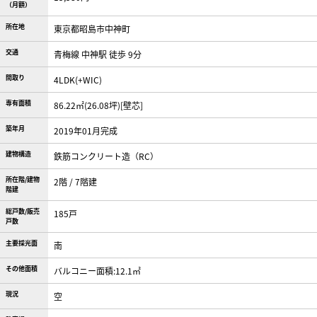
（月額）
所在地
東京都昭島市中神町
交通
青梅線 中神駅 徒歩 9分
間取り
4LDK(+WIC)
専有面積
86.22㎡(26.08坪)[壁芯]
築年月
2019年01月完成
建物構造
鉄筋コンクリート造（RC）
所在階/建物
2階 / 7階建
階建
総戸数/販売
185戸
戸数
主要採光面
南
その他面積
バルコニー面積:12.1㎡
現況
空