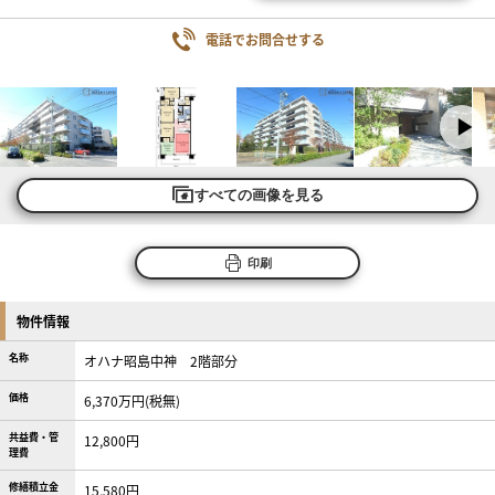
電話でお問合せする
すべての画像を見る
印刷
物件情報
名称
オハナ昭島中神 2階部分
価格
6,370万円(税無)
共益費・管
12,800円
理費
修繕積立金
15,580円