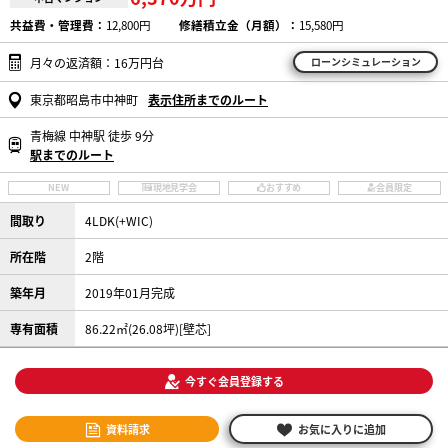
共益費・管理費：
12,800円
修繕積立金（月額）：
15,580円
月々の返済額：16万円台
ローンシミュレーション
東京都昭島市中神町
表示住所までのルート
青梅線 中神駅 徒歩 9分
駅までのルート
NEW
現地見学会
おすすめ
会員限定
間取り
4LDK(+WIC)
所在階
2階
築年月
2019年01月完成
専有面積
86.22㎡(26.08坪)[壁芯]
今すぐ会員登録する
資料請求
お気に入りに追加