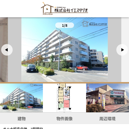
1/8
建物
物件画像
周辺環境
オハナ昭島中神 2階部分