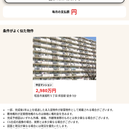
円
毎月の支払額
条件がよく似た物件
中古マンション
2,980万円
昭島市美堀町５丁目 拝島駅 徒歩 5分
一部、完成後1年以上を経過した未入居物件が新築物件として掲載される場合がございます。
敷地権利が定期借地権のものは価格に権利金を含みます。
完成予想図はいずれも外構、植栽、外観等実際のものとは多少異なる場合がございます。
CG合成の画像の場合、実際とは多少異なる場合がございます。
図面と現況が異なる場合には現況を優先いたします。