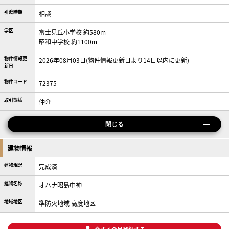
引渡時期
相談
学区
富士見丘小学校 約580m
昭和中学校 約1100m
物件情報更
2026年08月03日(物件情報更新日より14日以内に更新)
新日
物件コード
72375
取引態様
仲介
閉じる
建物情報
建物現況
完成済
建物名称
オハナ昭島中神
地域地区
準防火地域 高度地区