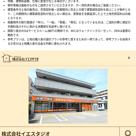
地積、建物床面積、仕様に変更が生じる場合がございます。
物件情報は最新のものをご提供させていただきますが、万一売約済の場合はご容赦ください。
建築条件付土地の販売は、売買契約後一定期間内に売主との間で建築請負契約を結ぶことが条件とな
り、この期間内に建築請負契約が成立しない場合は、受領金を全額返済した上で土地売買契約は白紙
となります。
掲載物件の取引態様が「仲介」「一般」「専属」「専任」となっているものは、ご成約の際に規定の
手数料及びそれに係わる消費税を別途申し受けます。
間取り表示のSはサービスルーム(納戸)の略称です。WICはウォークインクローゼット、DENは書斎の
略称です。
参考プランは、土地の購入者の設計プランの参考に資するための一例であって、参考プランを採用す
るか否かは土地購入者の自由な判断に委ねられます。
株式会社イエスタジオ