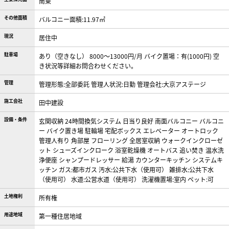
南東
その他面積
バルコニー面積:11.97㎡
現況
居住中
駐車場
あり（空きなし） 8000～13000円/月 バイク置場：有(1000円) 空
き状況等詳細お問合わせください。
管理
管理形態:全部委託 管理人状況:日勤 管理会社:大京アステージ
施工会社
田中建設
設備・条件
玄関収納
24時間換気システム
日当り良好
南面バルコニー
バルコニ
ー
バイク置き場
駐輪場
宅配ボックス
エレベーター
オートロック
管理人有り
角部屋
フローリング
全居室収納
ウォークインクローゼ
ット
シューズインクローク
浴室乾燥機
オートバス
追い焚き
温水洗
浄便座
シャンプードレッサー
給湯
カウンターキッチン
システムキ
ッチン
ガス:都市ガス
汚水:公共下水（使用可）
雑排水:公共下水
（使用可）
水道:公営水道（使用可）
洗濯機置場:室内
ペット:可
土地権利
所有権
用途地域
第一種住居地域