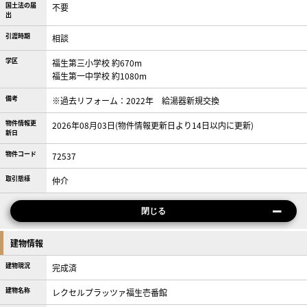
国土法の届
不要
出
引渡時期
相談
学区
福生第三小学校 約670m
福生第一中学校 約1080m
備考
※過去リフォーム：2022年 給湯器新規交換
物件情報更
2026年08月03日(物件情報更新日より14日以内に更新)
新日
物件コード
72537
取引態様
仲介
閉じる
建物情報
建物現況
完成済
建物名称
レクセルプラッツァ福生壱番館