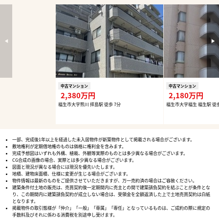
中古マンション
中古マンション
2,380万円
2,180万円
福生市大字熊川 拝島駅 徒歩 7分
福生市大字福生 福生駅 徒歩
一部、完成後1年以上を経過した未入居物件が新築物件として掲載される場合がございます。
敷地権利が定期借地権のものは価格に権利金を含みます。
完成予想図はいずれも外構、植栽、外観等実際のものとは多少異なる場合がございます。
CG合成の画像の場合、実際とは多少異なる場合がございます。
図面と現況が異なる場合には現況を優先いたします。
地積、建物床面積、仕様に変更が生じる場合がございます。
物件情報は最新のものをご提供させていただきますが、万一売約済の場合はご容赦ください。
建築条件付土地の販売は、売買契約後一定期間内に売主との間で建築請負契約を結ぶことが条件とな
り、この期間内に建築請負契約が成立しない場合は、受領金を全額返済した上で土地売買契約は白紙
となります。
掲載物件の取引態様が「仲介」「一般」「専属」「専任」となっているものは、ご成約の際に規定の
手数料及びそれに係わる消費税を別途申し受けます。