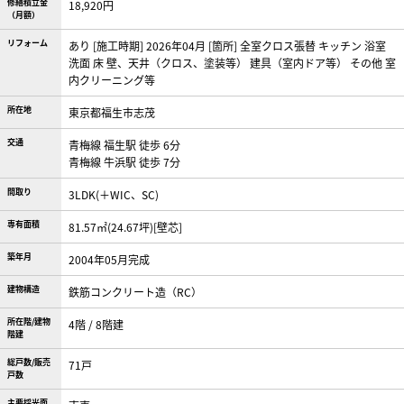
修繕積立金
18,920円
（月額）
リフォーム
あり [施工時期] 2026年04月 [箇所] 全室クロス張替 キッチン 浴室
洗面 床 壁、天井（クロス、塗装等） 建具（室内ドア等） その他 室
内クリーニング等
所在地
東京都福生市志茂
交通
青梅線 福生駅 徒歩 6分
青梅線 牛浜駅 徒歩 7分
間取り
3LDK(＋WIC、SC)
専有面積
81.57㎡(24.67坪)[壁芯]
築年月
2004年05月完成
建物構造
鉄筋コンクリート造（RC）
所在階/建物
4階 / 8階建
階建
総戸数/販売
71戸
戸数
主要採光面