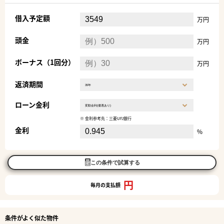
借入予定額
万円
頭金
万円
ボーナス（1回分）
万円
返済期間
ローン金利
※ 金利参考先：三菱UFJ銀行
金利
%
この条件で試算する
円
毎月の支払額
条件がよく似た物件