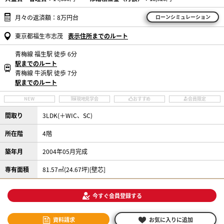
月々の返済額：8万円台
ローンシミュレーション
東京都福生市志茂
表示住所までのルート
青梅線 福生駅 徒歩 6分
駅までのルート
青梅線 牛浜駅 徒歩 7分
駅までのルート
NEW
現地見学会
おすすめ
会員限定
間取り
3LDK(＋WIC、SC)
所在階
4階
築年月
2004年05月完成
専有面積
81.57㎡(24.67坪)[壁芯]
今すぐ会員登録する
資料請求
お気に入りに追加