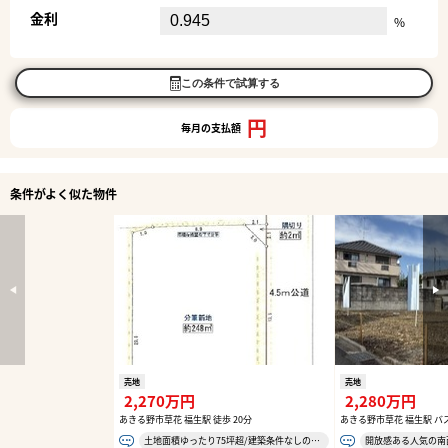
金利
%
この条件で試算する
円
毎月の支払額
条件がよく似た物件
売地
売地
2,270万円
2,280万円
あきる野市草花 福生駅 徒歩 20分
あきる野市草花 福生駅 バス
土地面積ゆったり75坪超/建築条件なしの為、お好きなハウスメーカーで建築可能です♪