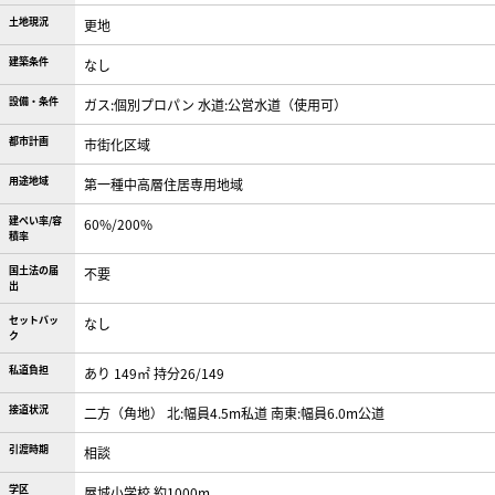
土地現況
更地
建築条件
なし
設備・条件
ガス:個別プロパン
水道:公営水道（使用可）
都市計画
市街化区域
用途地域
第一種中高層住居専用地域
建ぺい率/容
60%/200%
積率
国土法の届
不要
出
セットバッ
なし
ク
私道負担
あり 149㎡ 持分26/149
接道状況
二方（角地） 北:幅員4.5m私道 南東:幅員6.0m公道
引渡時期
相談
学区
屋城小学校 約1000m