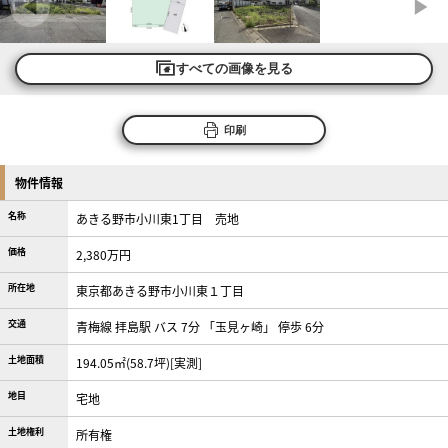
すべての画像を見る
印刷
物件情報
名称
あきる野市小川東1丁目 売地
価格
2,380万円
所在地
東京都あきる野市小川東１丁目
交通
青梅線 拝島駅 バス 7分 「玉見ヶ崎」 停歩 6分
土地面積
194.05㎡(58.7坪)[実測]
地目
宅地
土地権利
所有権