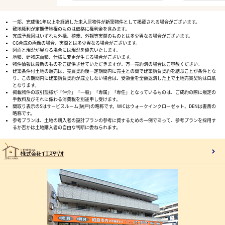
一部、完成後1年以上を経過した未入居物件が新築物件として掲載される場合がございます。
敷地権利が定期借地権のものは価格に権利金を含みます。
完成予想図はいずれも外構、植栽、外観等実際のものとは多少異なる場合がございます。
CG合成の画像の場合、実際とは多少異なる場合がございます。
図面と現況が異なる場合には現況を優先いたします。
地積、建物床面積、仕様に変更が生じる場合がございます。
物件情報は最新のものをご提供させていただきますが、万一売約済の場合はご容赦ください。
建築条件付土地の販売は、売買契約後一定期間内に売主との間で建築請負契約を結ぶことが条件とな
り、この期間内に建築請負契約が成立しない場合は、受領金を全額返済した上で土地売買契約は白紙
となります。
掲載物件の取引態様が「仲介」「一般」「専属」「専任」となっているものは、ご成約の際に規定の
手数料及びそれに係わる消費税を別途申し受けます。
間取り表示のSはサービスルーム(納戸)の略称です。WICはウォークインクローゼット、DENは書斎の
略称です。
参考プランは、土地の購入者の設計プランの参考に資するための一例であって、参考プランを採用す
るか否かは土地購入者の自由な判断に委ねられます。