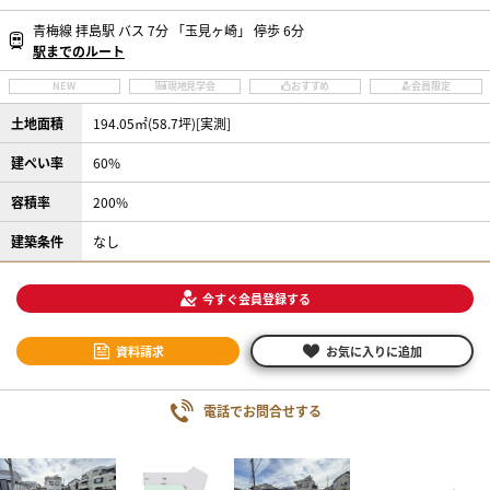
青梅線 拝島駅 バス 7分 「玉見ヶ崎」 停歩 6分
駅までのルート
NEW
現地見学会
おすすめ
会員限定
土地面積
194.05㎡(58.7坪)[実測]
建ぺい率
60%
容積率
200%
建築条件
なし
今すぐ会員登録する
資料請求
お気に入りに追加
電話でお問合せする