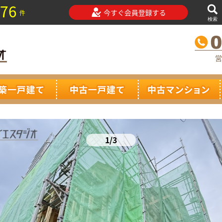
76
今すぐ会員登録する
件
検索
営
1/3