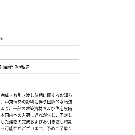
%
東:幅員5.0m私道
の完成・お引き渡し時期に関するお知ら
在、中東情勢の影響に伴う国際的な物流
により、一部の建築資材および住宅設備
日本国内への入荷に遅れが生じ、予定し
ました建物の完成およびお引き渡し時期
する可能性がございます。予めご了承く
。