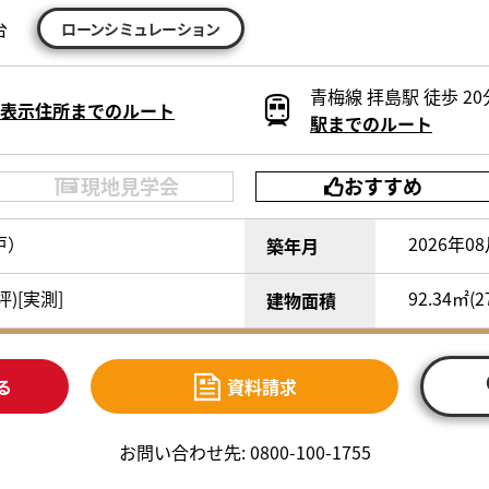
台
ローンシミュレーション
青梅線 拝島駅 徒歩 20
表示住所までのルート
駅までのルート
現地見学会
おすすめ
戸）
2026年0
築年月
7坪)[実測]
92.34㎡(2
建物面積
る
資料請求
お問い合わせ先: 0800-100-1755