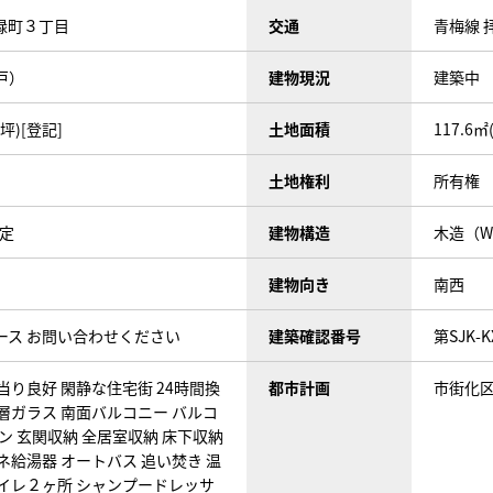
緑町３丁目
交通
青梅線 拝
戸）
建物現況
建築中
3坪)[登記]
土地面積
117.6㎡
土地権利
所有権
予定
建物構造
木造（
建物向き
南西
ース お問い合わせください
建築確認番号
第SJK-K
当り良好
閑静な住宅街
24時間換
都市計画
市街化
層ガラス
南面バルコニー
バルコ
ン
玄関収納
全居室収納
床下収納
ネ給湯器
オートバス
追い焚き
温
イレ２ヶ所
シャンプードレッサ