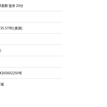
島駅 徒歩 20分
(35.57坪)[実測]
W）
X265602250号
区域