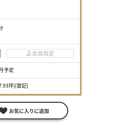
分
会員限定
8月予定
7.93坪)[登記]
お気に入りに追加