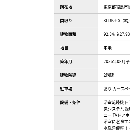
所在地
東京都昭島市
間取り
3LDK＋S（納
建物面積
92.34㎡(27.9
地目
宅地
築年月
2026年08月
建物階建
2階建
駐車場
あり カースペ
設備・条件
浴室乾燥機
日
気システム
複
ニー
TVドアホ
浴室に窓
省エ
水洗浄便座
ト