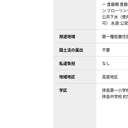
ー
食器棚
食器
ン
フローリン
公共下水（使
可）
水道:公
用途地域
第一種低層住
国土法の届出
不要
私道負担
なし
地域地区
高度地区
学区
拝島第一小学校
拝島中学校 約5