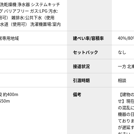
洗乾燥機
浄水器
システムキッチ
グ
バリアフリー
ガス:LPG
汚水:
用可）
雑排水:公共下水（使用
営水道（使用可）
洗濯機置場:室内
居専用地域
建ぺい率/容積率
40%/80
セットバック
なし
接道状況
一方 北
引渡時期
相談
 約400m
備考
【建物
50m
せ】現
の混乱
機器の
ており
が遅延
ださい