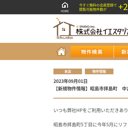
+2
今すぐ無料の会員登録で
閲覧可能物件数が
HOME
本店
物件情報
2023年09月01日
【新規物件情報】昭島市拝島町 中
いつも弊社HPをご利用いただきあ
昭島市拝島町5丁目に今年5月にリ