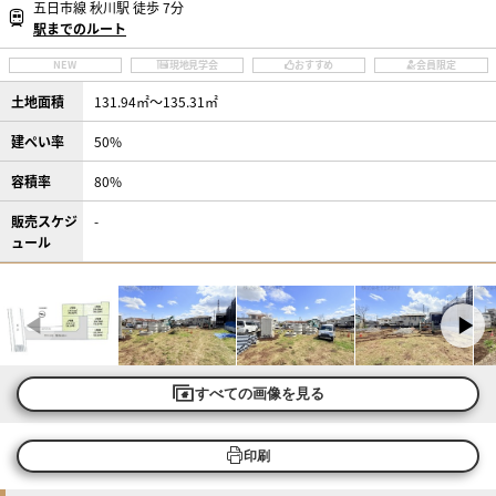
五日市線 秋川駅 徒歩 7分
駅までのルート
NEW
現地見学会
おすすめ
会員限定
土地面積
131.94㎡〜135.31㎡
建ぺい率
50%
容積率
80%
販売スケジ
-
ュール
すべての画像を見る
印刷