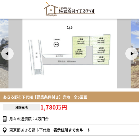
1/5
あきる野市下代継【建築条件付き】売地 全5区画
1,780万円
分譲売地
月々の返済額：4万円台
東京都あきる野市下代継
表示住所までのルート