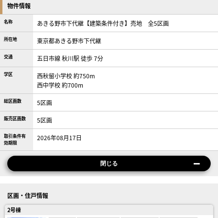
物件情報
名称
あきる野市下代継【建築条件付き】売地 全5区画
所在地
東京都あきる野市下代継
交通
五日市線 秋川駅 徒歩 7分
学区
西秋留小学校 約750m
西中学校 約700m
総区画数
5区画
販売区画数
5区画
取引条件有
2026年08月17日
効期限
閉じる
区画・住戸情報
2号棟