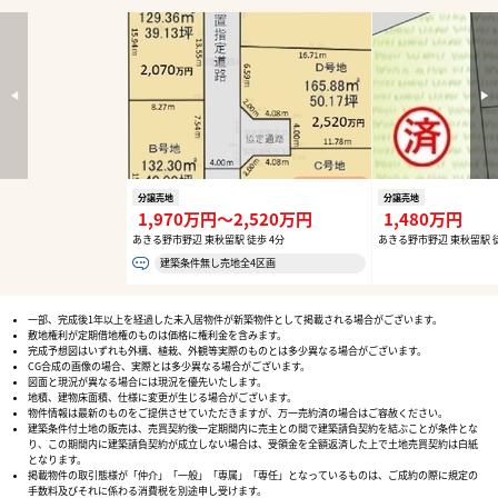
分譲売地
分譲売地
1,970万円〜2,520万円
1,480万円
あきる野市野辺 東秋留駅 徒歩 4分
あきる野市野辺 東秋留駅 徒
建築条件無し売地全4区画
一部、完成後1年以上を経過した未入居物件が新築物件として掲載される場合がございます。
敷地権利が定期借地権のものは価格に権利金を含みます。
完成予想図はいずれも外構、植栽、外観等実際のものとは多少異なる場合がございます。
CG合成の画像の場合、実際とは多少異なる場合がございます。
図面と現況が異なる場合には現況を優先いたします。
地積、建物床面積、仕様に変更が生じる場合がございます。
物件情報は最新のものをご提供させていただきますが、万一売約済の場合はご容赦ください。
建築条件付土地の販売は、売買契約後一定期間内に売主との間で建築請負契約を結ぶことが条件とな
り、この期間内に建築請負契約が成立しない場合は、受領金を全額返済した上で土地売買契約は白紙
となります。
掲載物件の取引態様が「仲介」「一般」「専属」「専任」となっているものは、ご成約の際に規定の
手数料及びそれに係わる消費税を別途申し受けます。