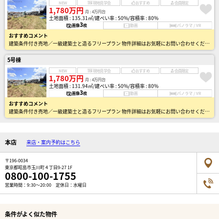
NEW
現地見学会
おすすめ
会員限定
1,780万円
月 : 4万円台
土地面積 : 135.31㎡
建ぺい率 : 50%
容積率 : 80%
3
画像
枚
動画
パノラマ / VR
おすすめコメント
建築条件付き売地／一級建築士と造るフリープラン 物件詳細はお気軽にお問い合わせください。
5号棟
NEW
現地見学会
おすすめ
会員限定
1,780万円
月 : 4万円台
土地面積 : 131.94㎡
建ぺい率 : 50%
容積率 : 80%
3
画像
枚
動画
パノラマ / VR
おすすめコメント
建築条件付き売地／一級建築士と造るフリープラン 物件詳細はお気軽にお問い合わせください。
本店
来店・案内予約はこちら
〒196-0034
東京都昭島市玉川町４丁目9-27 1F
0800-100-1755
営業時間：9:30～20:00 定休日：水曜日
条件がよく似た物件