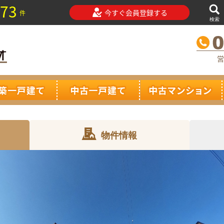
73
今すぐ会員登録する
件
検索
営
物件情報