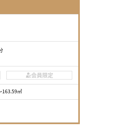
分
会員限定
〜163.59㎡