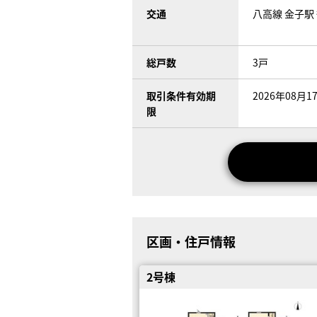
交通
八高線 金子駅 
総戸数
3戸
取引条件有効期
2026年08月1
限
区画・住戸情報
2号棟