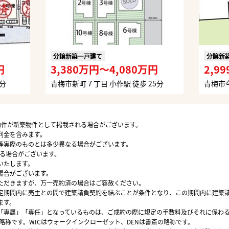
分譲新築一戸建て
分譲新
円
3,380万円〜4,080万円
2,9
7分
青梅市新町７丁目 小作駅 徒歩 25分
青梅市今
物件が新築物件として掲載される場合がございます。
利金を含みます。
等実際のものとは多少異なる場合がございます。
なる場合がございます。
いたします。
場合がございます。
ただきますが、万一売約済の場合はご容赦ください。
定期間内に売主との間で建築請負契約を結ぶことが条件となり、この期間内に建築
ます。
「専属」「専任」となっているものは、ご成約の際に規定の手数料及びそれに係わ
の略称です。WICはウォークインクローゼット、DENは書斎の略称です。