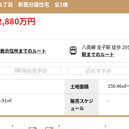
1丁目 新築分譲住宅 全3棟
2,880万円
八高線 金子駅 徒歩 20
表示住所までのルート
駅までのルート
現地見学会
おすすめ
150.46㎡
土地面積
6.91㎡
-
販売スケジ
ュール