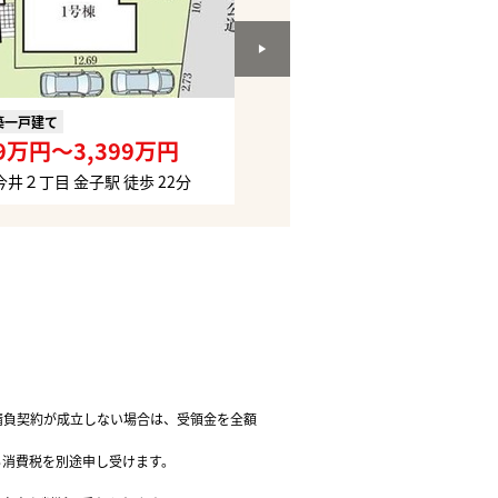
築一戸建て
分譲新築一戸建て
99万円〜3,399万円
2,780万円
井２丁目 金子駅 徒歩 22分
青梅市友田町３丁目 小作駅 徒歩
請負契約が成立しない場合は、受領金を全額
る消費税を別途申し受けます。