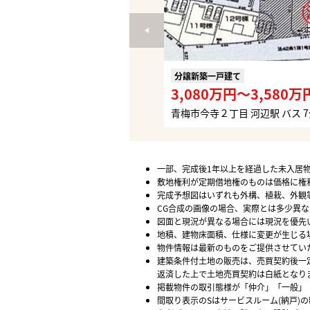
分譲新築一戸建て
3,080万円〜3,580万
青梅市今寺２丁目 河辺駅 バス 
一部、完成後1年以上を経過した未入居
敷地権利が定期借地権のものは価格に権
完成予想図はいずれも外構、植栽、外観
CG合成の画像の場合、実際とは多少異
図面と現況が異なる場合には現況を優先
地積、建物床面積、仕様に変更が生じる
物件情報は最新のものをご提供させてい
建築条件付土地の販売は、売買契約後一
返済した上で土地売買契約は白紙となり
掲載物件の取引態様が「仲介」「一般」
間取り表示のSはサービスルーム(納戸)