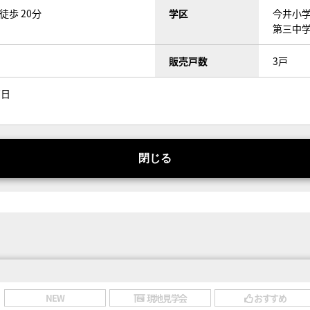
徒歩 20分
学区
今井小学
第三中学
販売戸数
3戸
7日
閉じる
NEW
現地見学会
おすすめ